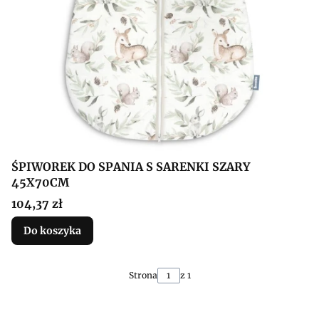
ŚPIWOREK DO SPANIA S SARENKI SZARY
45X70CM
Cena
104,37 zł
Do koszyka
Strona
z 1