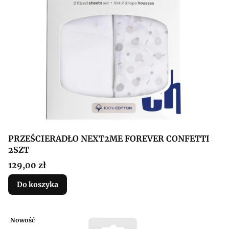
PRZEŚCIERADŁO NEXT2ME FOREVER CONFETTI
2SZT
Cena
129,00 zł
Do koszyka
Nowość