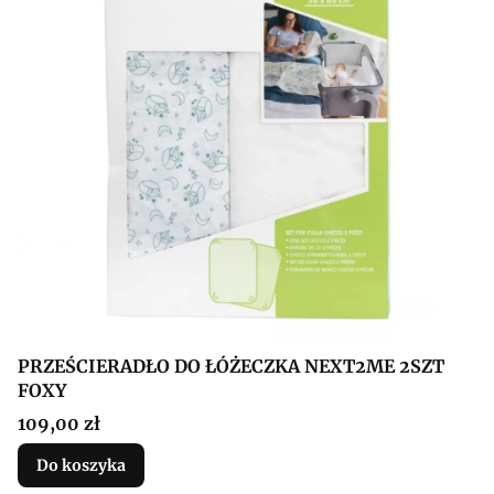
PRZEŚCIERADŁO DO ŁÓŻECZKA NEXT2ME 2SZT
FOXY
Cena
109,00 zł
Do koszyka