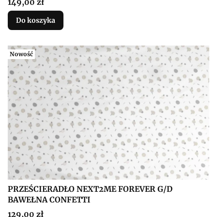
Cena
149,00 zł
Do koszyka
Nowość
PRZEŚCIERADŁO NEXT2ME FOREVER G/D
BAWEŁNA CONFETTI
Cena
129,00 zł