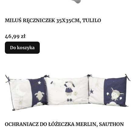
MILUŚ RĘCZNICZEK 35X35CM, TULILO
Cena
46,99 zł
Do koszyka
OCHRANIACZ DO ŁÓŻECZKA MERLIN, SAUTHON