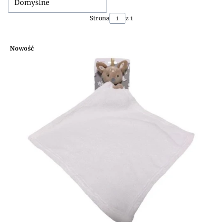
Domyślne
Strona
z 1
Nowość