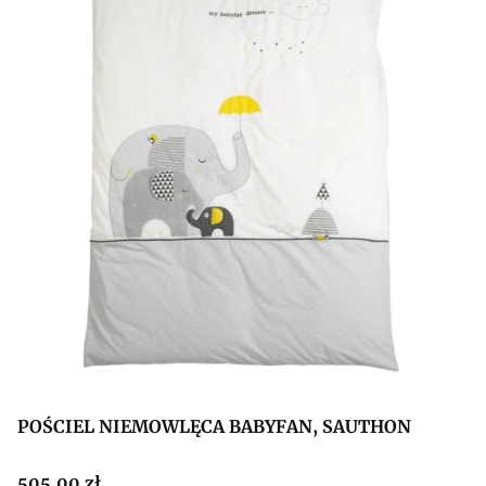
POŚCIEL NIEMOWLĘCA BABYFAN, SAUTHON
Cena
505,00 zł