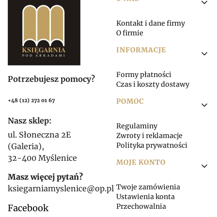
Linki w stopce
Kontakt i dane firmy
O firmie
INFORMACJE
Formy płatności
Potrzebujesz pomocy?
Czas i koszty dostawy
POMOC
+48 (12) 272 01 67
Nasz sklep:
Regulaminy
ul. Słoneczna 2E
Zwroty i reklamacje
Polityka prywatności
(Galeria),
32-400 Myślenice
MOJE KONTO
Masz więcej pytań?
Twoje zamówienia
ksiegarniamyslenice@op.pl
Ustawienia konta
Przechowalnia
Facebook