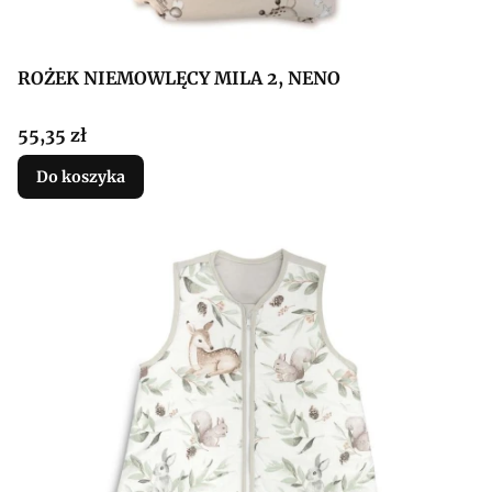
ROŻEK NIEMOWLĘCY MILA 2, NENO
Cena
55,35 zł
Do koszyka