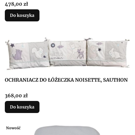
Cena
478,00 zł
Do koszyka
OCHRANIACZ DO ŁÓŻECZKA NOISETTE, SAUTHON
Cena
368,00 zł
Do koszyka
Nowość