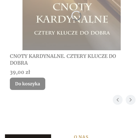
CNOTY KARDYNALNE. CZTERY KLUCZE DO
DOBRA
Cena
39,00 zł
Do koszyka
O NAS