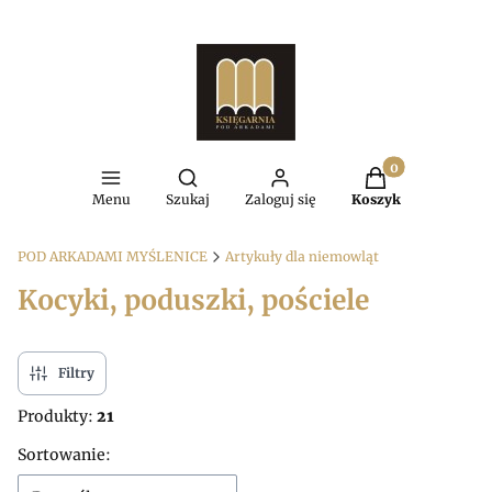
Produkty w kosz
Otwórz wyszukiwarkę
Menu
Szukaj
Zaloguj się
Koszyk
POD ARKADAMI MYŚLENICE
Artykuły dla niemowląt
Kocyki, poduszki, pościele
Filtry
Produkty:
21
Lista produktów
Sortowanie: