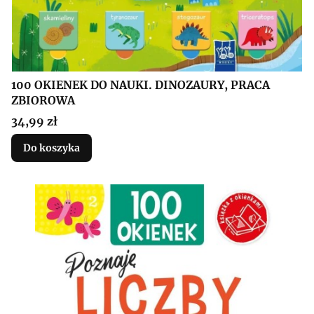
100 OKIENEK DO NAUKI. DINOZAURY, PRACA
ZBIOROWA
Cena
34,99 zł
Do koszyka