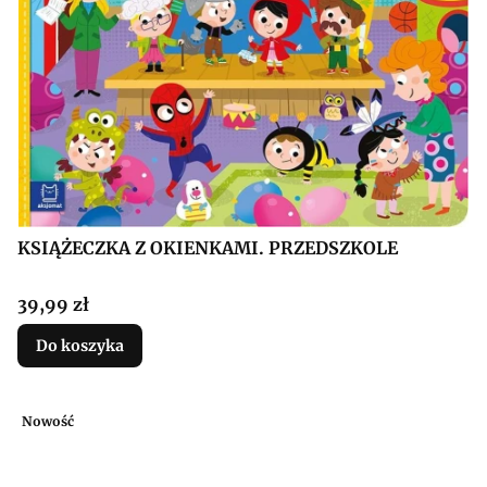
KSIĄŻECZKA Z OKIENKAMI. PRZEDSZKOLE
Cena
39,99 zł
Do koszyka
Nowość