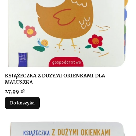
KSIĄŻECZKA Z DUŻYMI OKIENKAMI DLA
MALUSZKA
Cena
27,99 zł
Do koszyka