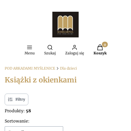
Produkty w kosz
Otwórz wyszukiwarkę
Menu
Szukaj
Zaloguj się
Koszyk
POD ARKADAMI MYŚLENICE
Dla dzieci
Książki z okienkami
Filtry
Produkty:
58
Lista produktów
Sortowanie: