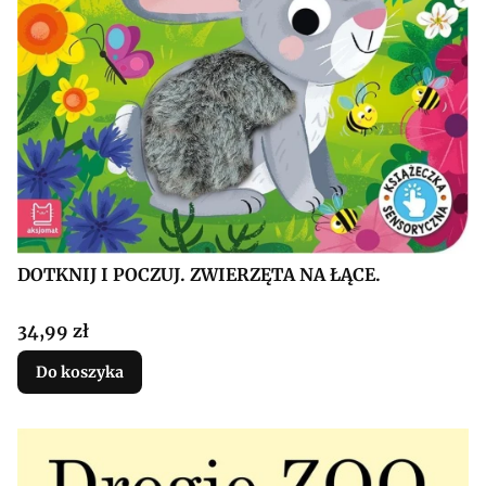
DOTKNIJ I POCZUJ. ZWIERZĘTA NA ŁĄCE.
Cena
34,99 zł
Do koszyka