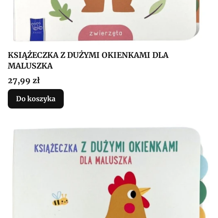
KSIĄŻECZKA Z DUŻYMI OKIENKAMI DLA
MALUSZKA
Cena
27,99 zł
Do koszyka