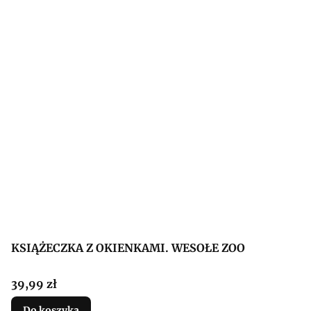
KSIĄŻECZKA Z OKIENKAMI. WESOŁE ZOO
Cena
39,99 zł
Do koszyka