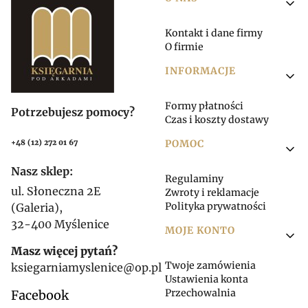
Linki w stopce
Kontakt i dane firmy
O firmie
INFORMACJE
Formy płatności
Potrzebujesz pomocy?
Czas i koszty dostawy
POMOC
+48 (12) 272 01 67
Nasz sklep:
Regulaminy
ul. Słoneczna 2E
Zwroty i reklamacje
Polityka prywatności
(Galeria),
32-400 Myślenice
MOJE KONTO
Masz więcej pytań?
Twoje zamówienia
ksiegarniamyslenice@op.pl
Ustawienia konta
Przechowalnia
Facebook