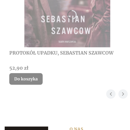
PROTOKÓŁ UPADKU, SEBASTIAN SZAWCOW
Cena
52,90 zł
Do koszyka
O NAS