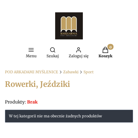
Produkty w kosz
Otwórz wyszukiwarkę
Menu
Szukaj
Zaloguj się
Koszyk
POD ARKADAMI MYŚLENICE
Zabawki
Sport
Rowerki, Jeździki
Produkty:
Brak
Lista produktów
W tej kategorii nie ma obecnie żadnych produktów