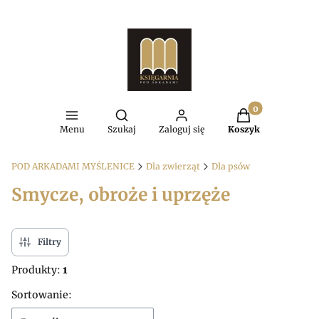
Produkty w kosz
Otwórz wyszukiwarkę
Menu
Szukaj
Zaloguj się
Koszyk
POD ARKADAMI MYŚLENICE
Dla zwierząt
Dla psów
Smycze, obroże i uprzęże
Filtry
Produkty:
1
Lista produktów
Sortowanie: