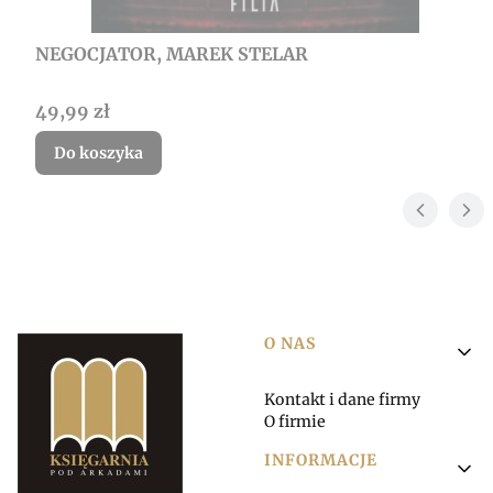
NEGOCJATOR, MAREK STELAR
Cena
49,99 zł
Do koszyka
Linki w stopce
O NAS
Kontakt i dane firmy
O firmie
INFORMACJE