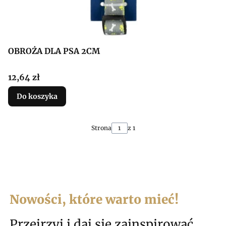
OBROŻA DLA PSA 2CM
Cena
12,64 zł
Do koszyka
Strona
z 1
Nowości, które warto mieć!
Przejrzyj i daj się zainspirować.