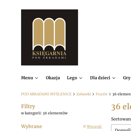
Menu
Okazja
Lego
Dla dzieci
Gry
POD ARKADAMI MYŚLENICE
Zabawki
Puzzle
36 elemen
36 e
Filtry
w kategorii: 36 elementów
Lista
Sortowan
Wybrane
Wyczyść
Domyśl