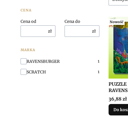
CENA
Cena od
Cena do
Nowość
zł
zł
MARKA
Marka
1
RAVENSBURGER
1
SCRATCH
PUZZLE 
RAVENS
Cena
36,88 zł
Do kos