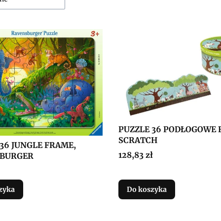
PUZZLE 36 PODŁOGOWE 
SCRATCH
36 JUNGLE FRAME,
Cena
128,83 zł
BURGER
zyka
Do koszyka