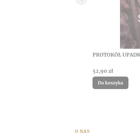
PROTOKÓŁ UPADK
Cena
52,90 zł
Do koszyka
Linki w stopce
O NAS