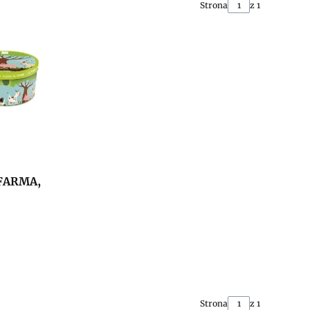
Strona
z 1
FARMA,
Strona
z 1