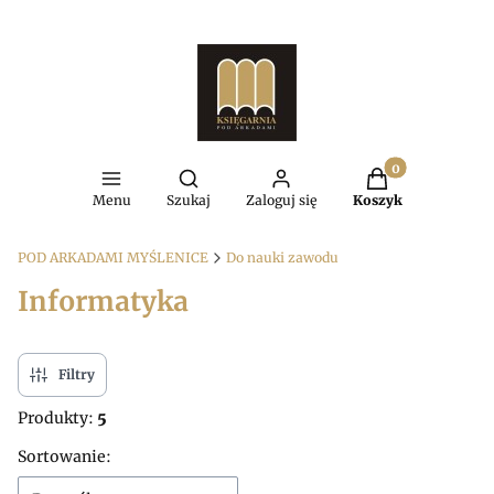
Produkty w kosz
Otwórz wyszukiwarkę
Menu
Szukaj
Zaloguj się
Koszyk
POD ARKADAMI MYŚLENICE
Do nauki zawodu
Informatyka
Filtry
Produkty:
5
Lista produktów
Sortowanie: