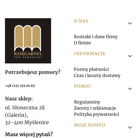
Linki w stopce
O NAS
Kontakt i dane firmy
O firmie
INFORMACJE
Formy płatności
Potrzebujesz pomocy?
Czas i koszty dostawy
POMOC
+48 (12) 272 01 67
Nasz sklep:
Regulaminy
ul. Słoneczna 2E
Zwroty i reklamacje
Polityka prywatności
(Galeria),
32-400 Myślenice
MOJE KONTO
Masz więcej pytań?