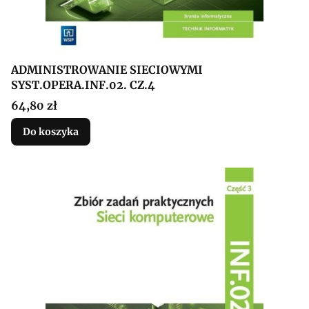
ADMINISTROWANIE SIECIOWYMI
SYST.OPERA.INF.02. CZ.4
Cena
64,80 zł
Do koszyka