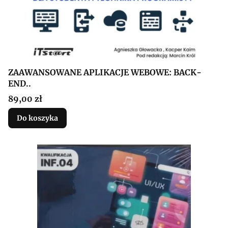
ZAAWANSOWANE APLIKACJE WEBOWE: BACK-
END..
Cena
89,00 zł
Do koszyka