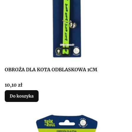
OBROŻA DLA KOTA ODBLASKOWA 1CM
Cena
10,10 zł
Do koszyka