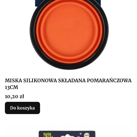
MISKA SILIKONOWA SKŁADANA POMARAŃCZOWA
13CM
Cena
10,20 zł
Do koszyka