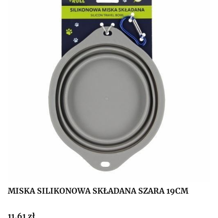
MISKA SILIKONOWA SKŁADANA SZARA 19CM
Cena
11,61 zł