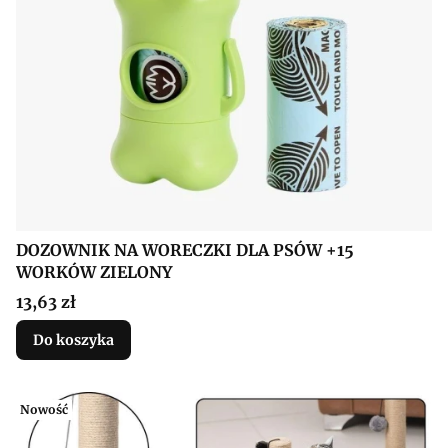
DOZOWNIK NA WORECZKI DLA PSÓW +15
WORKÓW ZIELONY
Cena
13,63 zł
Do koszyka
Nowość