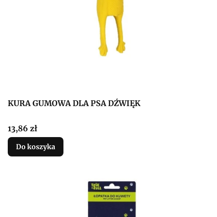
KURA GUMOWA DLA PSA DŹWIĘK
Cena
13,86 zł
Do koszyka