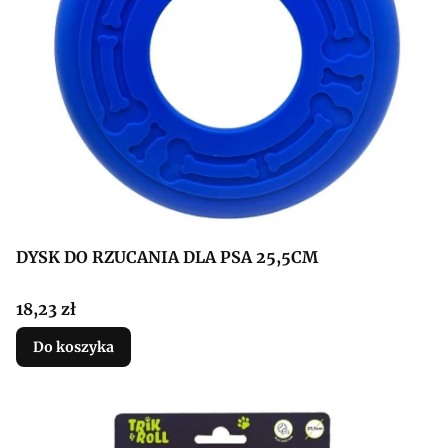
DYSK DO RZUCANIA DLA PSA 25,5CM
Cena
18,23 zł
Do koszyka