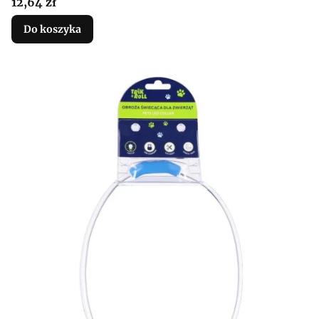
Cena
12,64 zł
Do koszyka