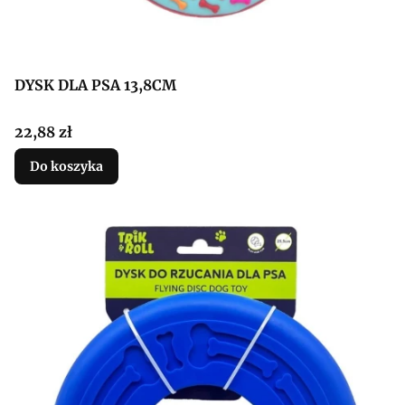
DYSK DLA PSA 13,8CM
Cena
22,88 zł
Do koszyka