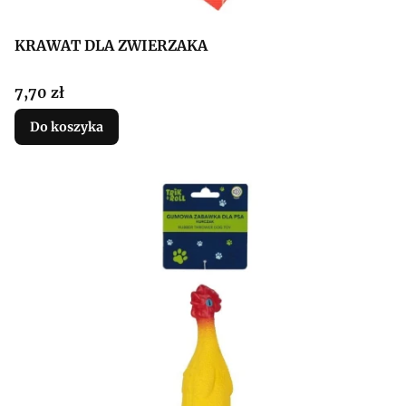
KRAWAT DLA ZWIERZAKA
Cena
7,70 zł
Do koszyka