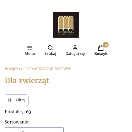
Produkty w kosz
Otwórz wyszukiwarkę
Menu
Szukaj
Zaloguj się
Koszyk
Przejdź do:
POD ARKADAMI MYŚLENICE
Dla zwierząt
Filtry
Produkty:
63
Lista produktów
Sortowanie: