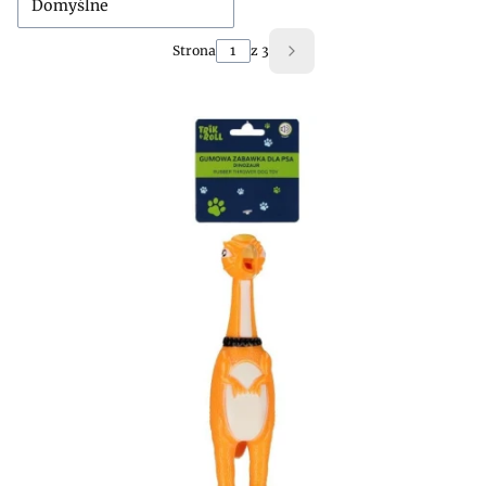
Domyślne
Strona
z 3
Następne produkty