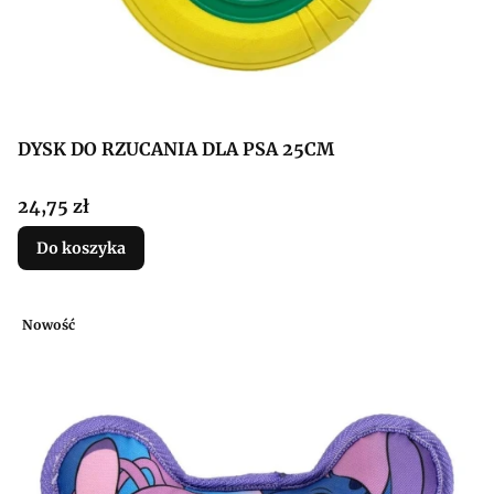
DYSK DO RZUCANIA DLA PSA 25CM
Cena
24,75 zł
Do koszyka
Nowość