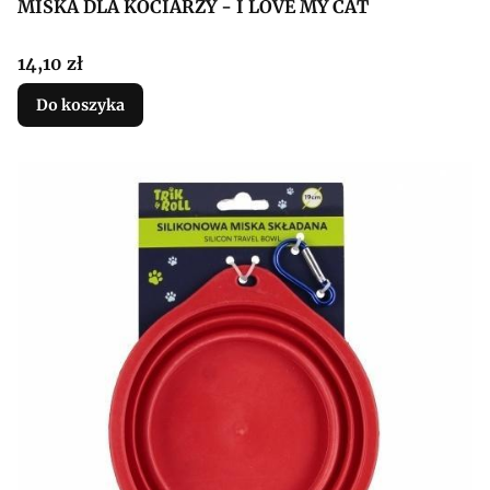
MISKA DLA KOCIARZY - I LOVE MY CAT
Cena
14,10 zł
Do koszyka