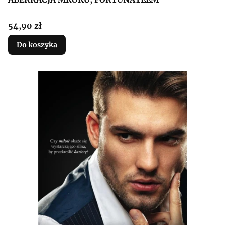
Cena
54,90 zł
Do koszyka