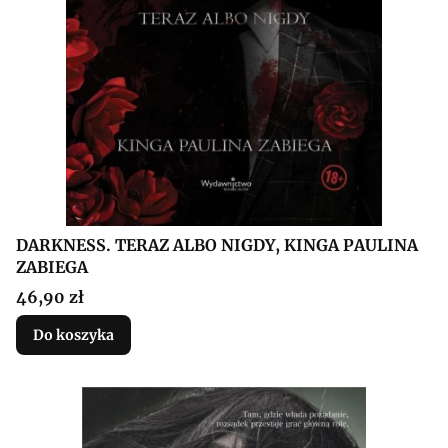
DARKNESS. TERAZ ALBO NIGDY, KINGA PAULINA
ZABIEGA
Cena
46,90 zł
Do koszyka