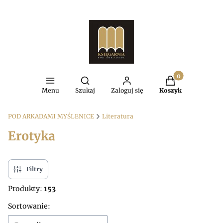
Produkty w kosz
Otwórz wyszukiwarkę
Menu
Szukaj
Zaloguj się
Koszyk
POD ARKADAMI MYŚLENICE
Literatura
Erotyka
Filtry
Produkty:
153
Lista produktów
Sortowanie: