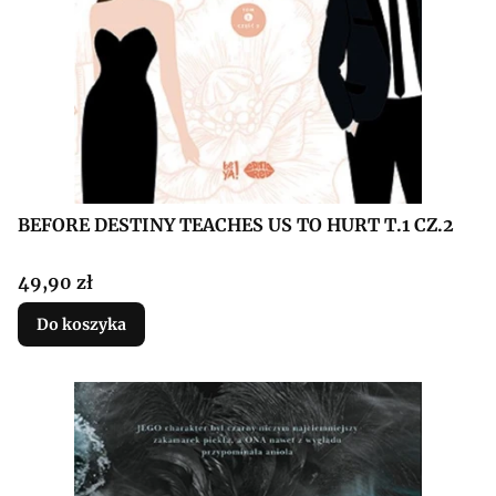
BEFORE DESTINY TEACHES US TO HURT T.1 CZ.2
Cena
49,90 zł
Do koszyka