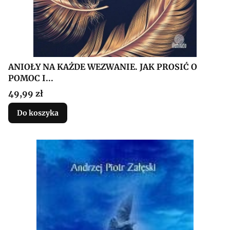
ANIOŁY NA KAŻDE WEZWANIE. JAK PROSIĆ O
POMOC I...
Cena
49,99 zł
Do koszyka