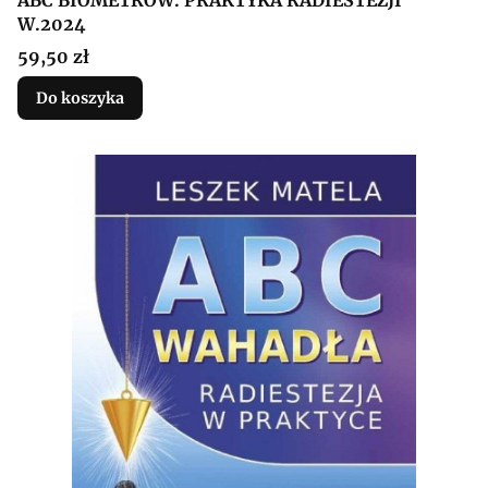
W.2024
Cena
59,50 zł
Do koszyka