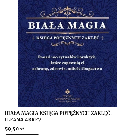
BIAŁA MAGIA KSIĘGA POTĘŻNYCH ZAKLĘĆ,
ILEANA ABREV
Cena
59,50 zł