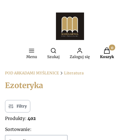
Produkty w kosz
Otwórz wyszukiwarkę
Menu
Szukaj
Zaloguj się
Koszyk
POD ARKADAMI MYŚLENICE
Literatura
Ezoteryka
Filtry
Produkty:
402
Lista produktów
Sortowanie: