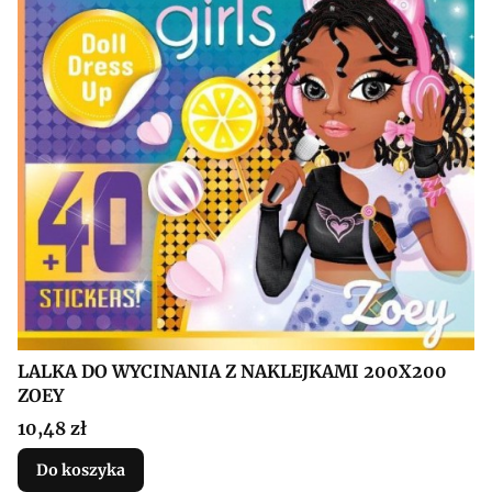
LALKA DO WYCINANIA Z NAKLEJKAMI 200X200
ZOEY
Cena
10,48 zł
Do koszyka