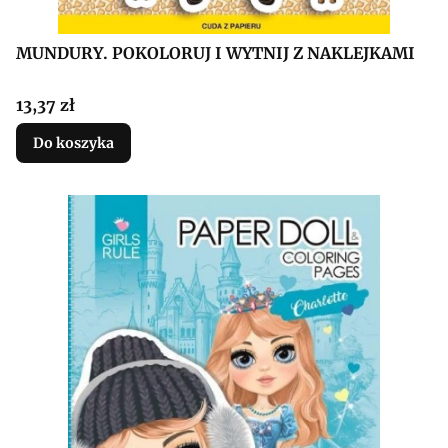
MUNDURY. POKOLORUJ I WYTNIJ Z NAKLEJKAMI
Cena
13,37 zł
Do koszyka