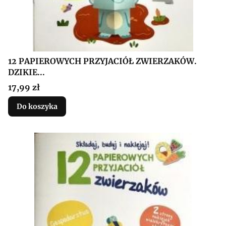
12 PAPIEROWYCH PRZYJACIÓŁ ZWIERZAKÓW.
DZIKIE...
Cena
17,99 zł
Do koszyka