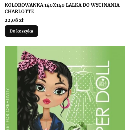
KOLOROWANKA 140X140 LALKA DO WYCINANIA
CHARLOTTE
Cena
22,08 zł
Do koszyka