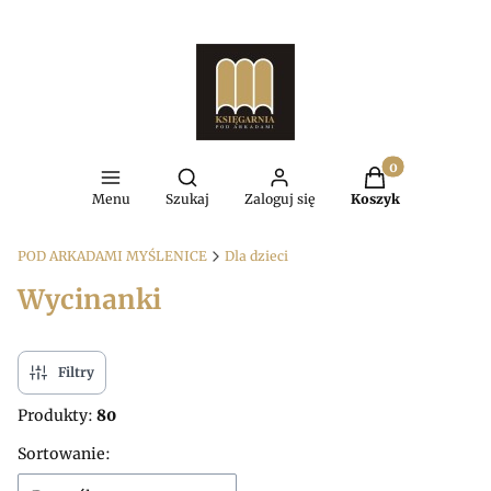
Produkty w kosz
Otwórz wyszukiwarkę
Menu
Szukaj
Zaloguj się
Koszyk
POD ARKADAMI MYŚLENICE
Dla dzieci
Wycinanki
Filtry
Produkty:
80
Lista produktów
Sortowanie: