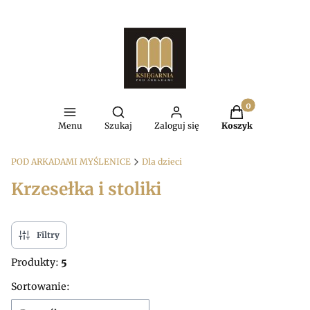
Produkty w kosz
Otwórz wyszukiwarkę
Menu
Szukaj
Zaloguj się
Koszyk
POD ARKADAMI MYŚLENICE
Dla dzieci
Krzesełka i stoliki
Filtry
Produkty:
5
Lista produktów
Sortowanie: