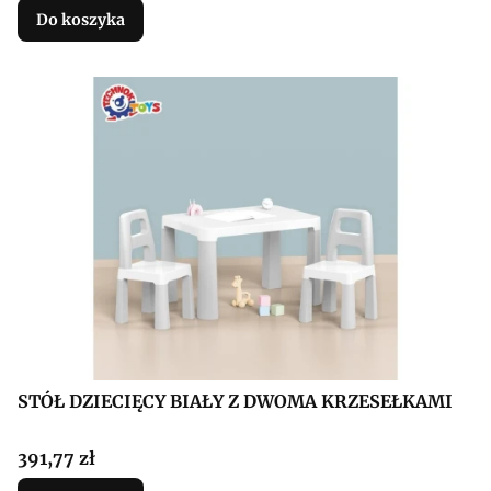
Do koszyka
STÓŁ DZIECIĘCY BIAŁY Z DWOMA KRZESEŁKAMI
Cena
391,77 zł