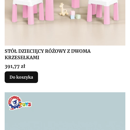
STÓŁ DZIECIĘCY RÓŻOWY Z DWOMA
KRZESEŁKAMI
Cena
391,77 zł
Do koszyka