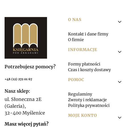
Linki w stopce
O NAS
Kontakt i dane firmy
O firmie
INFORMACJE
Formy płatności
Potrzebujesz pomocy?
Czas i koszty dostawy
POMOC
+48 (12) 272 01 67
Nasz sklep:
Regulaminy
ul. Słoneczna 2E
Zwroty i reklamacje
Polityka prywatności
(Galeria),
32-400 Myślenice
MOJE KONTO
Masz więcej pytań?