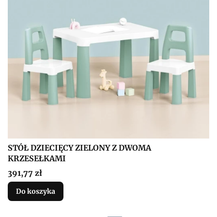
STÓŁ DZIECIĘCY ZIELONY Z DWOMA
KRZESEŁKAMI
Cena
391,77 zł
Do koszyka