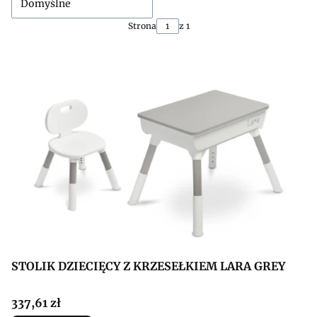
Domyślne
Strona
z 1
STOLIK DZIECIĘCY Z KRZESEŁKIEM LARA GREY
Cena
337,61 zł