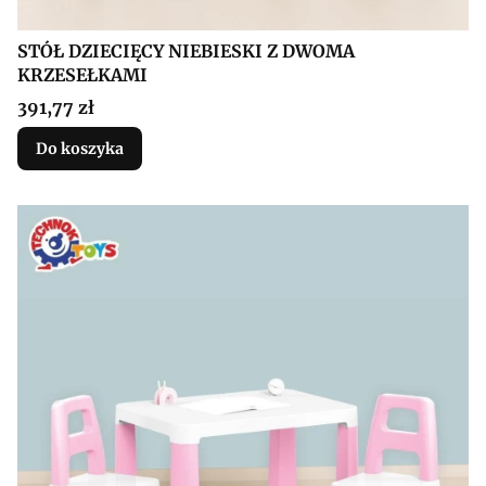
STÓŁ DZIECIĘCY NIEBIESKI Z DWOMA
KRZESEŁKAMI
Cena
391,77 zł
Do koszyka