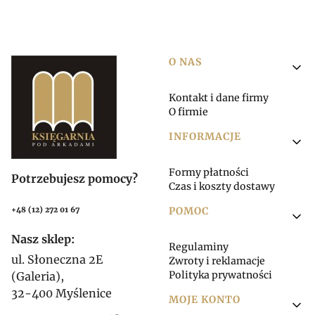
Linki w stopce
O NAS
Kontakt i dane firmy
O firmie
INFORMACJE
Formy płatności
Potrzebujesz pomocy?
Czas i koszty dostawy
POMOC
+48 (12) 272 01 67
Nasz sklep:
Regulaminy
ul. Słoneczna 2E
Zwroty i reklamacje
Polityka prywatności
(Galeria),
32-400 Myślenice
MOJE KONTO