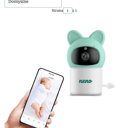
Domyślne
Strona
z 1