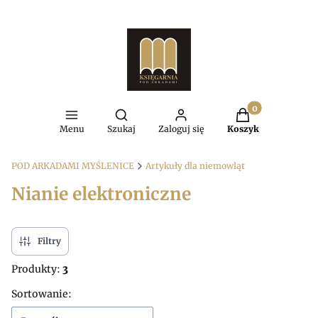
Produkty w kosz
Otwórz wyszukiwarkę
Menu
Szukaj
Zaloguj się
Koszyk
POD ARKADAMI MYŚLENICE
Artykuły dla niemowląt
Nianie elektroniczne
Filtry
Produkty:
3
Lista produktów
Sortowanie: