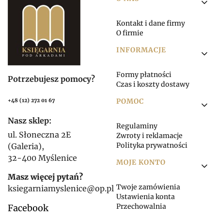
Linki w stopce
Kontakt i dane firmy
O firmie
INFORMACJE
Formy płatności
Potrzebujesz pomocy?
Czas i koszty dostawy
POMOC
+48 (12) 272 01 67
Nasz sklep:
Regulaminy
ul. Słoneczna 2E
Zwroty i reklamacje
Polityka prywatności
(Galeria),
32-400 Myślenice
MOJE KONTO
Masz więcej pytań?
Twoje zamówienia
ksiegarniamyslenice@op.pl
Ustawienia konta
Przechowalnia
Facebook