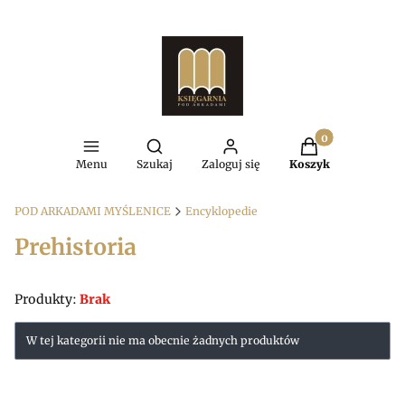
Produkty w kosz
Otwórz wyszukiwarkę
Menu
Szukaj
Zaloguj się
Koszyk
POD ARKADAMI MYŚLENICE
Encyklopedie
Prehistoria
Produkty:
Brak
Lista produktów
W tej kategorii nie ma obecnie żadnych produktów