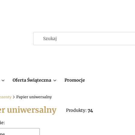
Oferta Świąteczna
Promocje
ezenty
Papier uniwersalny
er uniwersalny
Produkty:
74
 produktów
ie:
ne