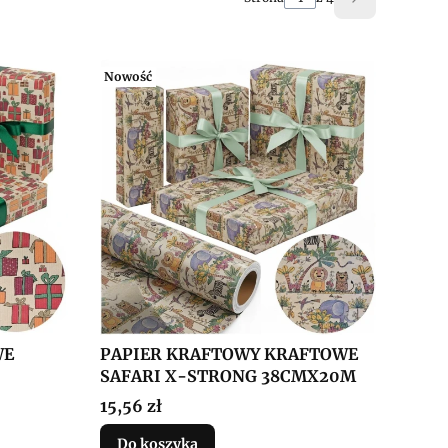
Następne pr
Nowość
WE
PAPIER KRAFTOWY KRAFTOWE
SAFARI X-STRONG 38CMX20M
Cena
15,56 zł
Do koszyka