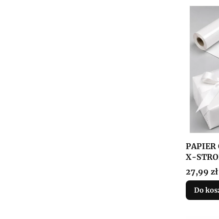
PAPIER
X-STRO
Cena
27,99 zł
Do kos