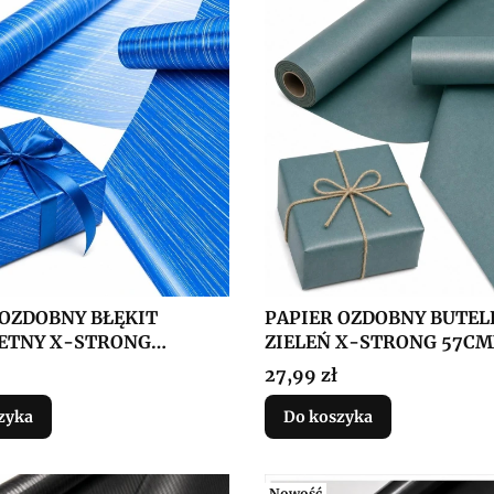
 OZDOBNY BŁĘKIT
PAPIER OZDOBNY BUTE
ETNY X-STRONG
ZIELEŃ X-STRONG 57C
20M
Cena
27,99 zł
zyka
Do koszyka
Nowość