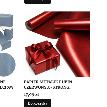
TNE
PAPIER METALIK RUBIN
MX20M
CZERWONY X-STRONG
38CMX20M
Cena
17,99 zł
Do koszyka