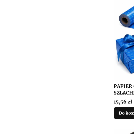
PAPIER
SZLACH
35CMX
Cena
15,56 zł
Do kos