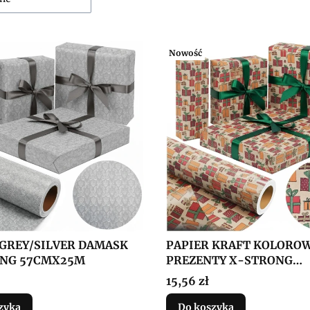
Nowość
 GREY/SILVER DAMASK
PAPIER KRAFT KOLORO
NG 57CMX25M
PREZENTY X-STRONG
38CMX20M
Cena
15,56 zł
zyka
Do koszyka