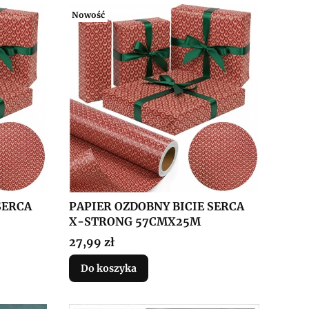
Nowość
SERCA
PAPIER OZDOBNY BICIE SERCA
X-STRONG 57CMX25M
Cena
27,99 zł
Do koszyka