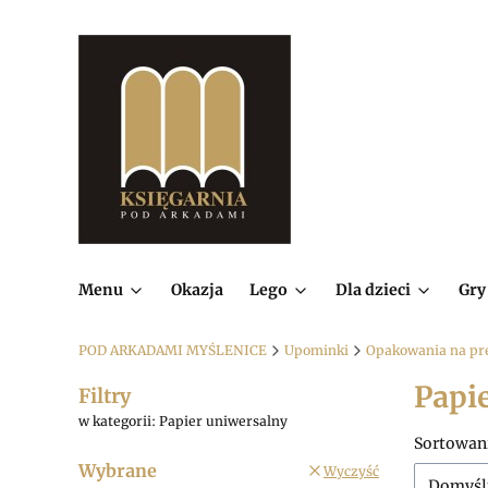
Menu
Okazja
Lego
Dla dzieci
Gry
POD ARKADAMI MYŚLENICE
Upominki
Opakowania na pr
Papi
Filtry
w kategorii: Papier uniwersalny
Lista
Sortowan
Wybrane
Wyczyść
Domyśl