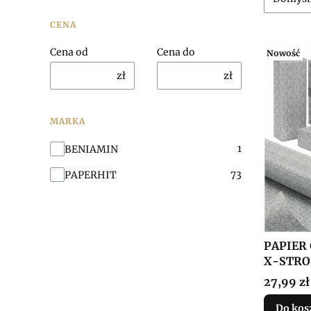
CENA
Cena od
Cena do
Nowość
zł
zł
MARKA
Marka
1
BENIAMIN
73
PAPERHIT
PAPIER
X-STRO
Cena
27,99 zł
Do kos