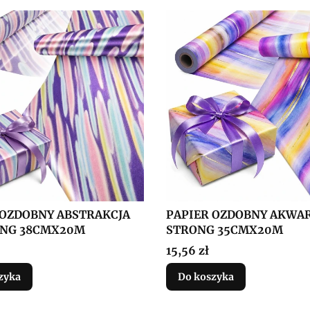
 OZDOBNY ABSTRAKCJA
PAPIER OZDOBNY AKWAR
NG 38CMX20M
STRONG 35CMX20M
Cena
15,56 zł
zyka
Do koszyka