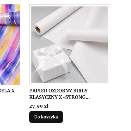
ELA X-
PAPIER OZDOBNY BIAŁY
KLASYCZNY X-STRONG
57CMX25M
Cena
27,99 zł
Do koszyka