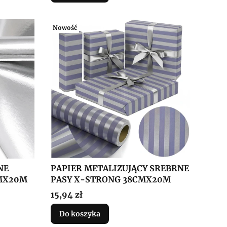
Nowość
NE
PAPIER METALIZUJĄCY SREBRNE
MX20M
PASY X-STRONG 38CMX20M
Cena
15,94 zł
Do koszyka