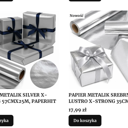
Nowość
METALIK SILVER X-
PAPIER METALIK SREBR
 57CMX25M, PAPERHIT
LUSTRO X-STRONG 35C
Cena
17,99 zł
zyka
Do koszyka