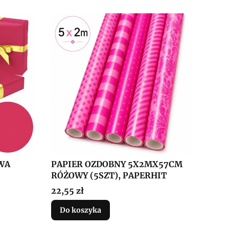
WA
PAPIER OZDOBNY 5X2MX57CM
RÓŻOWY (5SZT), PAPERHIT
Cena
22,55 zł
Do koszyka