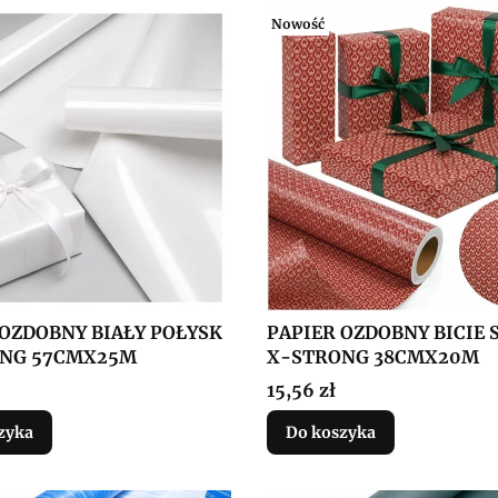
Nowość
 OZDOBNY BIAŁY POŁYSK
PAPIER OZDOBNY BICIE 
NG 57CMX25M
X-STRONG 38CMX20M
Cena
15,56 zł
zyka
Do koszyka