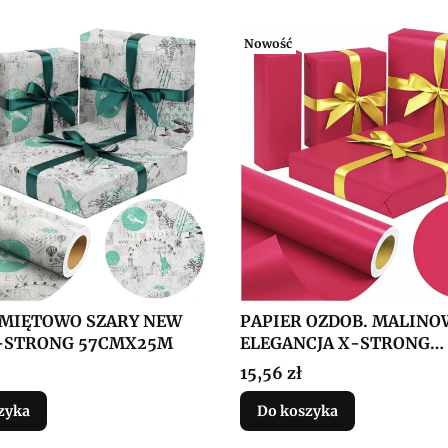
Nowość
 MIĘTOWO SZARY NEW
PAPIER OZDOB. MALINO
-STRONG 57CMX25M
ELEGANCJA X-STRONG
38CMX20M
Cena
15,56 zł
zyka
Do koszyka