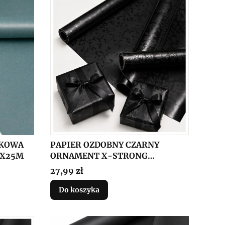
LKOWA
PAPIER OZDOBNY CZARNY
MX25M
ORNAMENT X-STRONG
57CMX25M
Cena
27,99 zł
Do koszyka