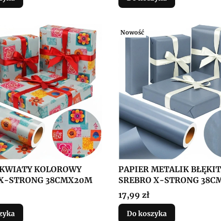
Nowość
 KWIATY KOLOROWY
PAPIER METALIK BŁĘKI
X-STRONG 38CMX20M
SREBRO X-STRONG 38C
Cena
17,99 zł
zyka
Do koszyka