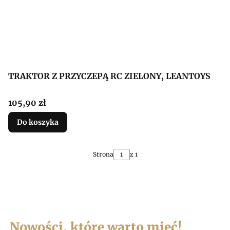
TRAKTOR Z PRZYCZEPĄ RC ZIELONY, LEANTOYS
Cena
105,90 zł
Do koszyka
Strona
z 1
Nowości, które warto mieć!