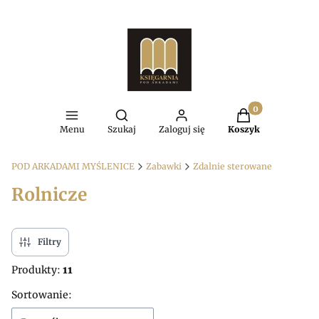
Produkty w kosz
Otwórz wyszukiwarkę
Menu
Szukaj
Zaloguj się
Koszyk
POD ARKADAMI MYŚLENICE
Zabawki
Zdalnie sterowane
Rolnicze
Filtry
Produkty:
11
Lista produktów
Sortowanie: