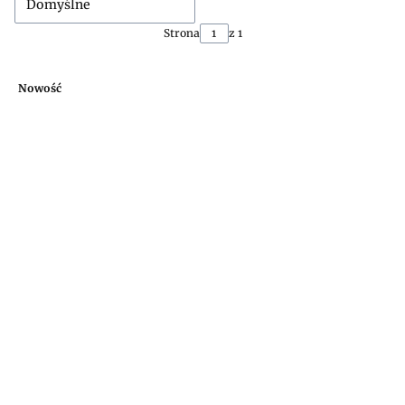
Domyślne
Strona
z 1
Nowość