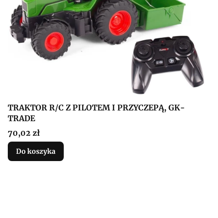
TRAKTOR R/C Z PILOTEM I PRZYCZEPĄ, GK-
TRADE
Cena
70,02 zł
Do koszyka