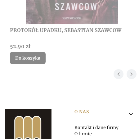
PROTOKÓŁ UPADKU, SEBASTIAN SZAWCOW
Cena
52,90 zł
Do koszyka
Linki w stopce
O NAS
Kontakt i dane firmy
O firmie