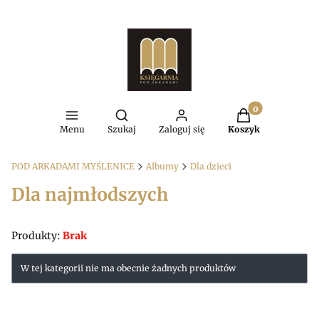
Produkty w kosz
Otwórz wyszukiwarkę
Menu
Szukaj
Zaloguj się
Koszyk
POD ARKADAMI MYŚLENICE
Albumy
Dla dzieci
Dla najmłodszych
Produkty:
Brak
Lista produktów
W tej kategorii nie ma obecnie żadnych produktów