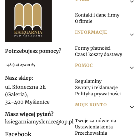
Linki w stopce
Kontakt i dane firmy
O firmie
INFORMACJE
Formy płatności
Potrzebujesz pomocy?
Czas i koszty dostawy
POMOC
+48 (12) 272 01 67
Nasz sklep:
Regulaminy
ul. Słoneczna 2E
Zwroty i reklamacje
Polityka prywatności
(Galeria),
32-400 Myślenice
MOJE KONTO
Masz więcej pytań?
Twoje zamówienia
ksiegarniamyslenice@op.pl
Ustawienia konta
Przechowalnia
Facebook