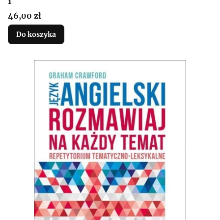
1
Cena
46,00 zł
Do koszyka