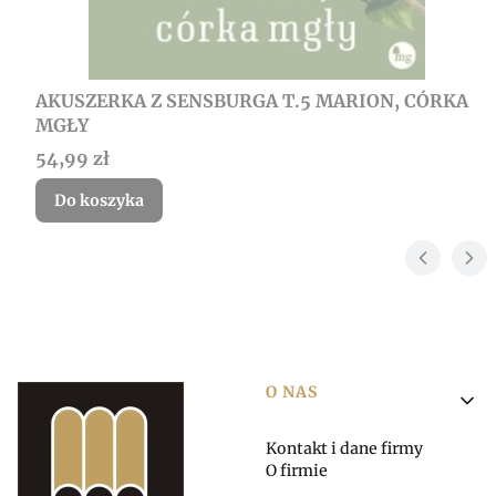
AKUSZERKA Z SENSBURGA T.5 MARION, CÓRKA
MGŁY
Cena
54,99 zł
Do koszyka
Linki w stopce
O NAS
Kontakt i dane firmy
O firmie