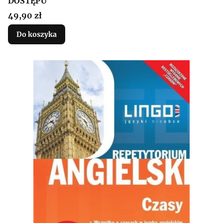
DOSTĘPU
Cena
49,90 zł
Do koszyka