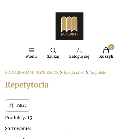
Produkty w kosz
Otwórz wyszukiwarkę
Menu
Szukaj
Zaloguj się
Koszyk
POD ARKADAMI MYŚLENICE
Języki obce
Angielski
Repetytoria
Filtry
Produkty:
15
Lista produktów
Sortowanie: