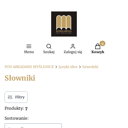
Produkty w kosz
Otwórz wyszukiwarkę
Menu
Szukaj
Zaloguj się
Koszyk
POD ARKADAMI MYŚLENICE
Języki obce
Szwedzki
Słowniki
Filtry
Produkty:
7
Lista produktów
Sortowanie: