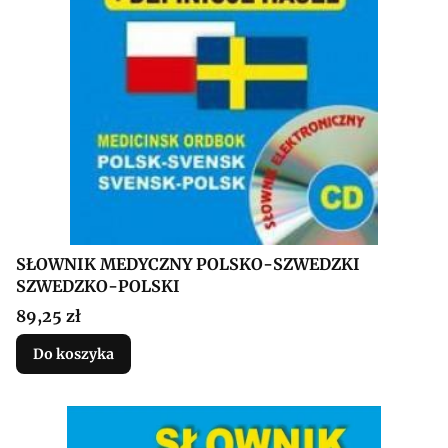
SŁOWNIK MEDYCZNY POLSKO-SZWEDZKI
SZWEDZKO-POLSKI
Cena
89,25 zł
Do koszyka