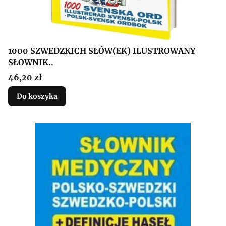
1000 SZWEDZKICH SŁÓW(EK) ILUSTROWANY
SŁOWNIK..
Cena
46,20 zł
Do koszyka