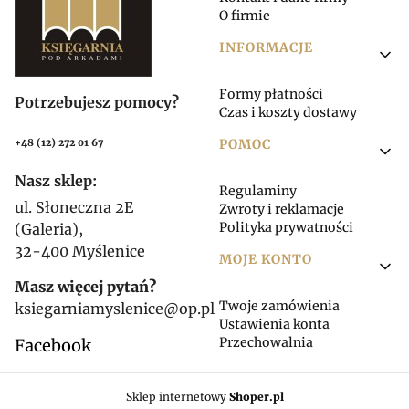
O firmie
INFORMACJE
Formy płatności
Potrzebujesz pomocy?
Czas i koszty dostawy
POMOC
+48 (12) 272 01 67
Nasz sklep:
Regulaminy
ul. Słoneczna 2E
Zwroty i reklamacje
Polityka prywatności
(Galeria),
32-400 Myślenice
MOJE KONTO
Masz więcej pytań?
Twoje zamówienia
ksiegarniamyslenice@op.pl
Ustawienia konta
Przechowalnia
Facebook
Sklep internetowy
Shoper.pl