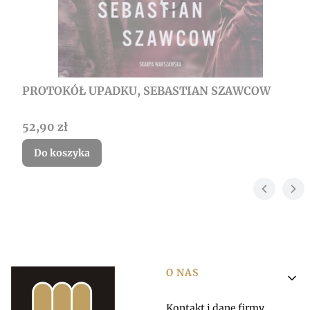
PROTOKÓŁ UPADKU, SEBASTIAN SZAWCOW
Cena
52,90 zł
Do koszyka
Linki w stopce
O NAS
Kontakt i dane firmy