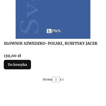
SŁOWNIK SZWEDZKO-POLSKI, KUBITSKY JACEK
Cena
139,00 zł
Do koszyka
Strona
z 1