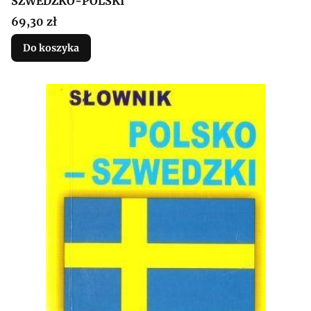
SZWEDZKO-POLSKI
Cena
69,30 zł
Do koszyka