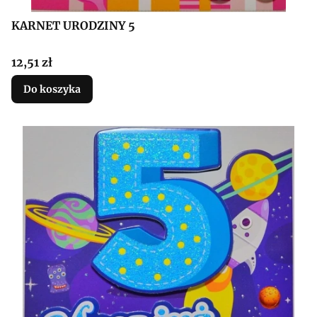
KARNET URODZINY 5
Cena
12,51 zł
Do koszyka