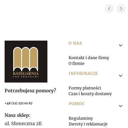
Linki w stopce
O NAS
Kontakt i dane firmy
O firmie
INFORMACJE
Formy płatności
Potrzebujesz pomocy?
Czas i koszty dostawy
POMOC
+48 (12) 272 01 67
Nasz sklep:
Regulaminy
ul. Słoneczna 2E
Zwroty i reklamacje