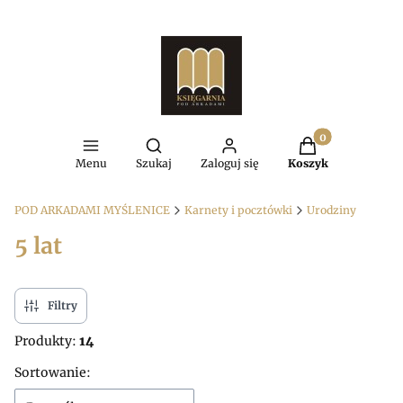
Produkty w kosz
Otwórz wyszukiwarkę
Menu
Szukaj
Zaloguj się
Koszyk
POD ARKADAMI MYŚLENICE
Karnety i pocztówki
Urodziny
5 lat
Filtry
Produkty:
14
Lista produktów
Sortowanie: