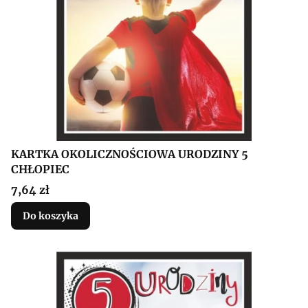
KARTKA OKOLICZNOŚCIOWA URODZINY 5
CHŁOPIEC
Cena
7,64 zł
Do koszyka