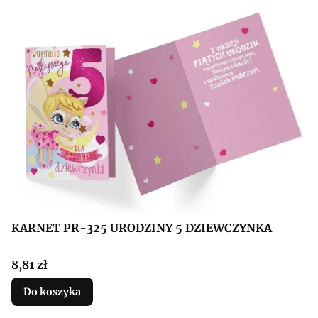
KARNET PR-325 URODZINY 5 DZIEWCZYNKA
Cena
8,81 zł
Do koszyka