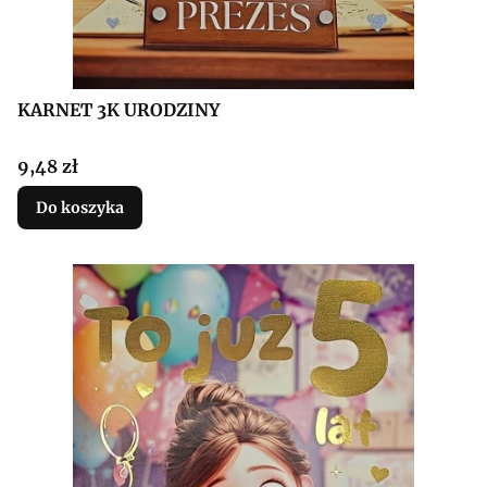
KARNET 3K URODZINY
Cena
9,48 zł
Do koszyka