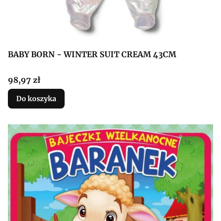
BABY BORN - WINTER SUIT CREAM 43CM
Cena
98,97 zł
Do koszyka