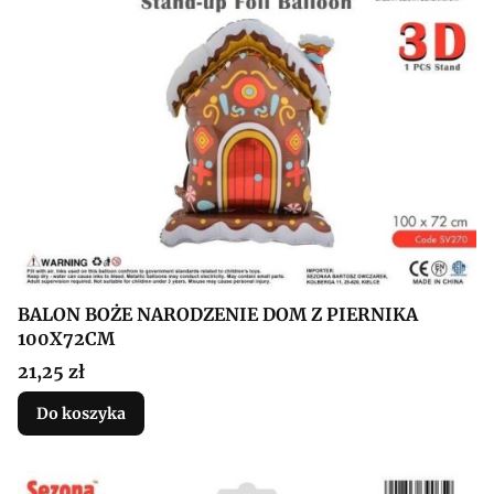
BALON BOŻE NARODZENIE DOM Z PIERNIKA
100X72CM
Cena
21,25 zł
Do koszyka