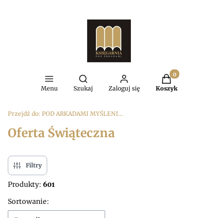
Produkty w kosz
Otwórz wyszukiwarkę
Menu
Szukaj
Zaloguj się
Koszyk
Przejdź do:
POD ARKADAMI MYŚLENICE
Oferta Świąteczna
Filtry
Produkty:
601
Lista produktów
Sortowanie: