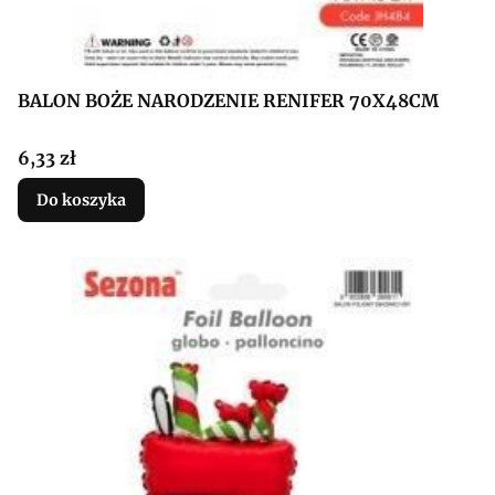
BALON BOŻE NARODZENIE RENIFER 70X48CM
Cena
6,33 zł
Do koszyka