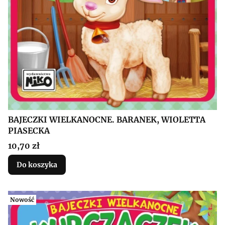
BAJECZKI WIELKANOCNE. BARANEK, WIOLETTA
PIASECKA
Cena
10,70 zł
Do koszyka
Nowość