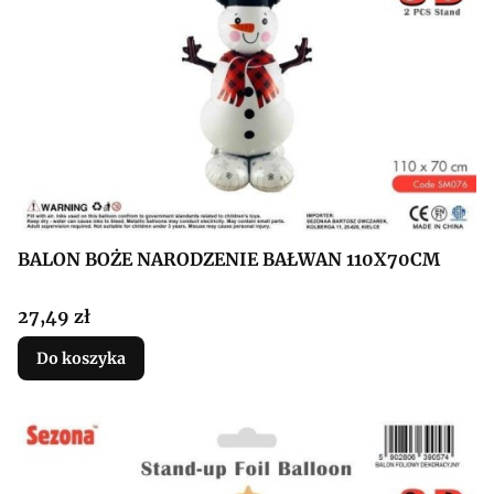
BALON BOŻE NARODZENIE BAŁWAN 110X70CM
Cena
27,49 zł
Do koszyka