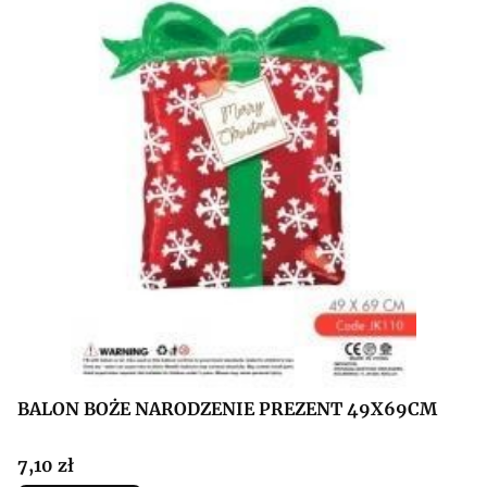
BALON BOŻE NARODZENIE PREZENT 49X69CM
Cena
7,10 zł