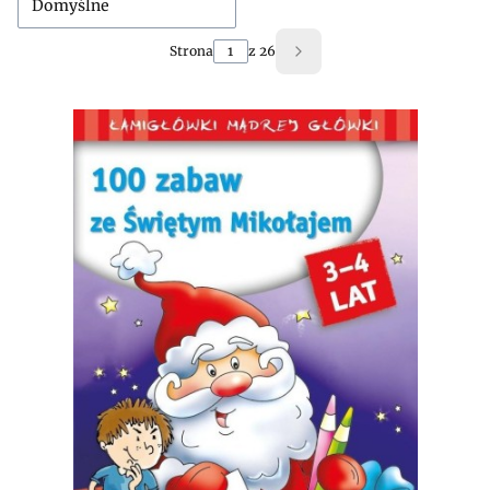
Domyślne
Strona
z 26
Następne produkty