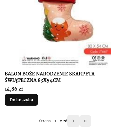
BALON BOŻE NARODZENIE SKARPETA
ŚWIĄTECZNA 83X54CM
Cena
14,86 zł
Do koszyka
Strona
z 26
Przejdź do ostatniej 