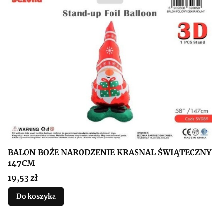
BALON BOŻE NARODZENIE KRASNAL ŚWIĄTECZNY
147CM
Cena
19,53 zł
Do koszyka