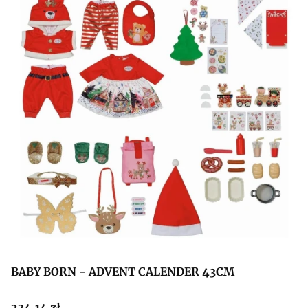
BABY BORN - ADVENT CALENDER 43CM
Cena
234,14 zł