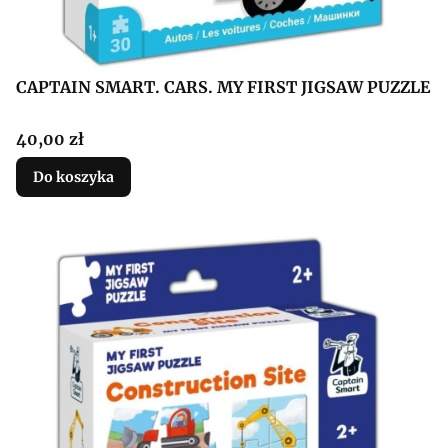
CAPTAIN SMART. CARS. MY FIRST JIGSAW PUZZLE
Cena
40,00 zł
Do koszyka