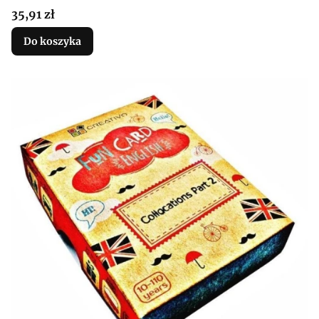
Cena
35,91 zł
Do koszyka