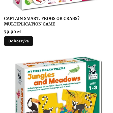
CAPTAIN SMART. FROGS OR CRABS?
MULTIPLICATION GAME
Cena
79,90 zł
Do koszyka