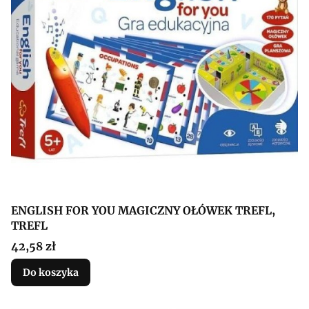
ENGLISH FOR YOU MAGICZNY OŁÓWEK TREFL,
TREFL
Cena
42,58 zł
Do koszyka