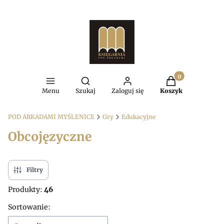
Produkty w kosz
Otwórz wyszukiwarkę
Menu
Szukaj
Zaloguj się
Koszyk
POD ARKADAMI MYŚLENICE
Gry
Edukacyjne
Obcojęzyczne
Filtry
Produkty:
46
Lista produktów
Sortowanie: