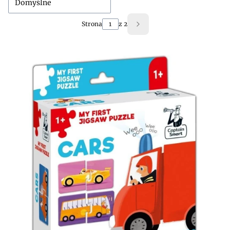
Domyślne
Strona
z 2
Następne produkty