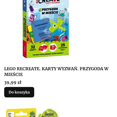
LEGO RECREATE. KARTY WYZWAŃ. PRZYGODA W
MIEŚCIE
Cena
39,99 zł
Do koszyka