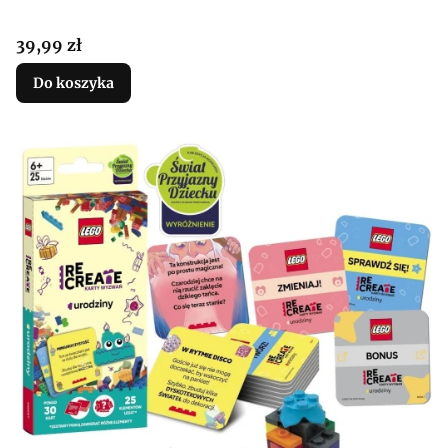
Cena
39,99 zł
Do koszyka