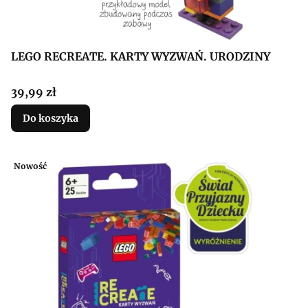
LEGO RECREATE. KARTY WYZWAŃ. URODZINY
Cena
39,99 zł
Do koszyka
Nowość