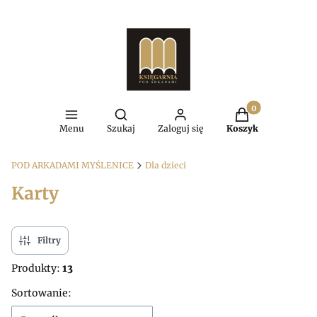
Produkty w kosz
Otwórz wyszukiwarkę
Menu
Szukaj
Zaloguj się
Koszyk
POD ARKADAMI MYŚLENICE
Dla dzieci
Karty
Filtry
Produkty:
13
Lista produktów
Sortowanie: