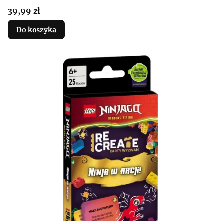
Cena
39,99 zł
Do koszyka