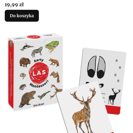
Cena
19,99 zł
Do koszyka