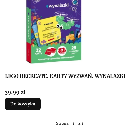
LEGO RECREATE. KARTY WYZWAŃ. WYNALAZKI
Cena
39,99 zł
Do koszyka
Strona
z 1