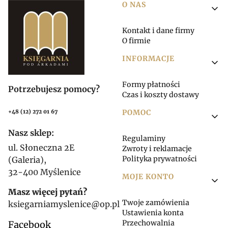
Linki w stopce
O NAS
Kontakt i dane firmy
O firmie
INFORMACJE
Formy płatności
Potrzebujesz pomocy?
Czas i koszty dostawy
POMOC
+48 (12) 272 01 67
Nasz sklep:
Regulaminy
ul. Słoneczna 2E
Zwroty i reklamacje
Polityka prywatności
(Galeria),
32-400 Myślenice
MOJE KONTO
Masz więcej pytań?
Twoje zamówienia
ksiegarniamyslenice@op.pl
Ustawienia konta
Przechowalnia
Facebook