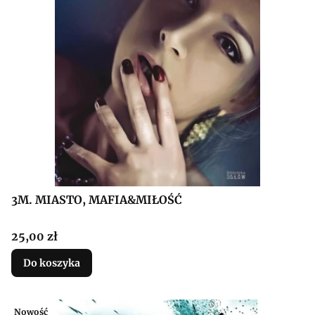
3M. MIASTO, MAFIA&MIŁOŚĆ
Cena
25,00 zł
Do koszyka
Nowość