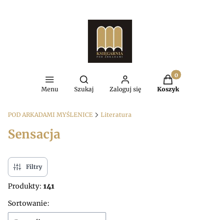
Produkty w kosz
Otwórz wyszukiwarkę
Menu
Szukaj
Zaloguj się
Koszyk
POD ARKADAMI MYŚLENICE
Literatura
Sensacja
Filtry
Produkty:
141
Lista produktów
Sortowanie: