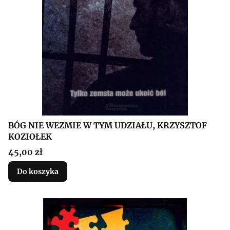
BÓG NIE WEZMIE W TYM UDZIAŁU, KRZYSZTOF
KOZIOŁEK
Cena
45,00 zł
Do koszyka