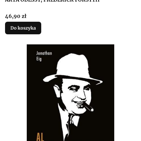
Cena
46,90 zł
Do koszyka