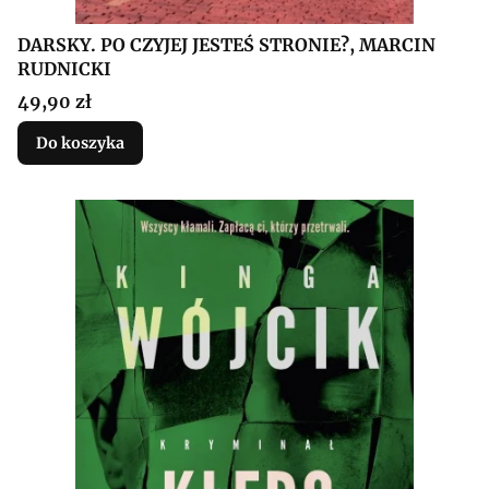
DARSKY. PO CZYJEJ JESTEŚ STRONIE?, MARCIN
RUDNICKI
Cena
49,90 zł
Do koszyka