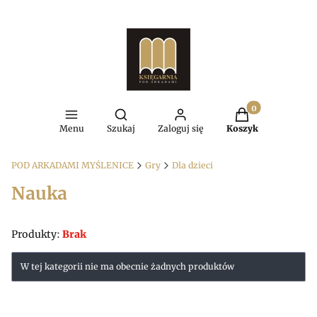
Produkty w kosz
Otwórz wyszukiwarkę
Menu
Szukaj
Zaloguj się
Koszyk
POD ARKADAMI MYŚLENICE
Gry
Dla dzieci
Nauka
Produkty:
Brak
Lista produktów
W tej kategorii nie ma obecnie żadnych produktów