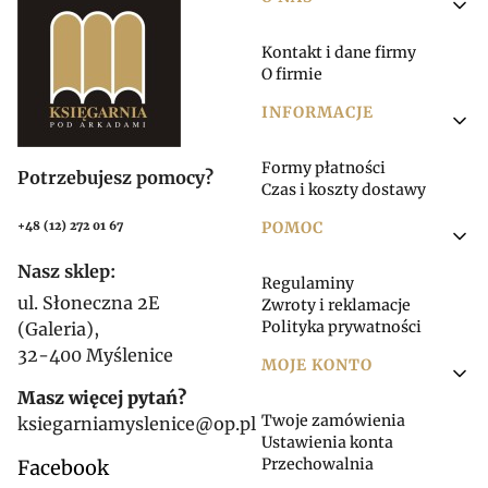
Linki w stopce
Kontakt i dane firmy
O firmie
INFORMACJE
Formy płatności
Potrzebujesz pomocy?
Czas i koszty dostawy
POMOC
+48 (12) 272 01 67
Nasz sklep:
Regulaminy
ul. Słoneczna 2E
Zwroty i reklamacje
Polityka prywatności
(Galeria),
32-400 Myślenice
MOJE KONTO
Masz więcej pytań?
Twoje zamówienia
ksiegarniamyslenice@op.pl
Ustawienia konta
Przechowalnia
Facebook