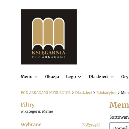
Menu
Okazja
Lego
Dla dzieci
Gry
POD ARKADAMI MYŚLENICE
Dla dzieci
Edukacyjne
Me
Mem
Filtry
w kategorii: Memo
Lista
Sortowan
Wybrane
Wyczyść
Domyśl