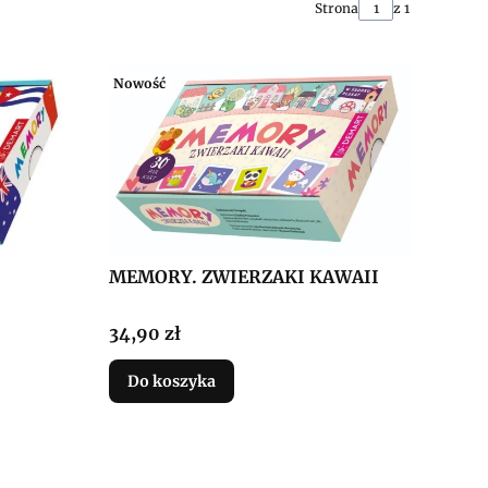
Strona
z 1
Nowość
MEMORY. ZWIERZAKI KAWAII
Cena
34,90 zł
Do koszyka