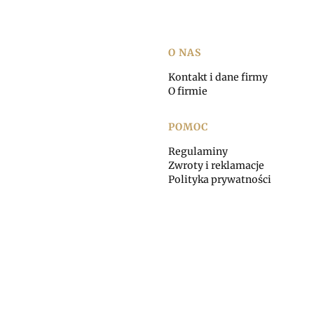
Linki w stopce
O NAS
Kontakt i dane firmy
O firmie
POMOC
Regulaminy
Zwroty i reklamacje
Polityka prywatności