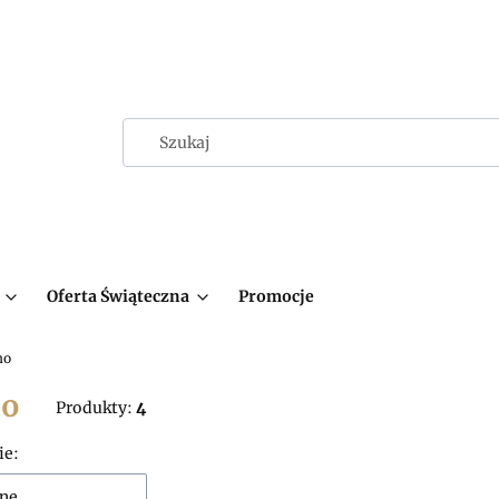
Oferta Świąteczna
Promocje
mo
o
Produkty:
4
 produktów
ie:
ne