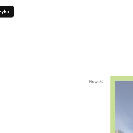
zyka
Nowość