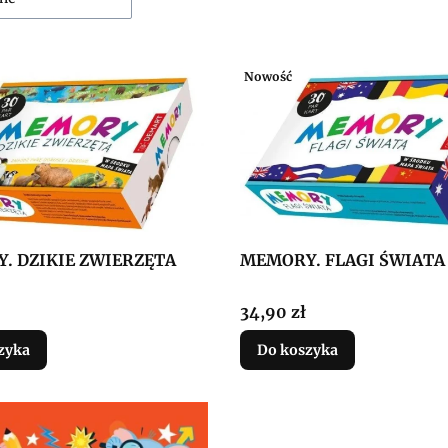
Nowość
. DZIKIE ZWIERZĘTA
MEMORY. FLAGI ŚWIATA
Cena
34,90 zł
zyka
Do koszyka