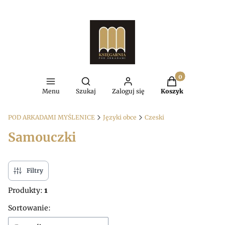
Produkty w kosz
Otwórz wyszukiwarkę
Menu
Szukaj
Zaloguj się
Koszyk
POD ARKADAMI MYŚLENICE
Języki obce
Czeski
Samouczki
Filtry
Produkty:
1
Lista produktów
Sortowanie: