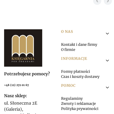
Linki w stopce
O NAS
Kontakt i dane firmy
O firmie
INFORMACJE
Formy płatności
Potrzebujesz pomocy?
Czas i koszty dostawy
POMOC
+48 (12) 272 01 67
Nasz sklep:
Regulaminy
ul. Słoneczna 2E
Zwroty i reklamacje
Polityka prywatności
(Galeria),