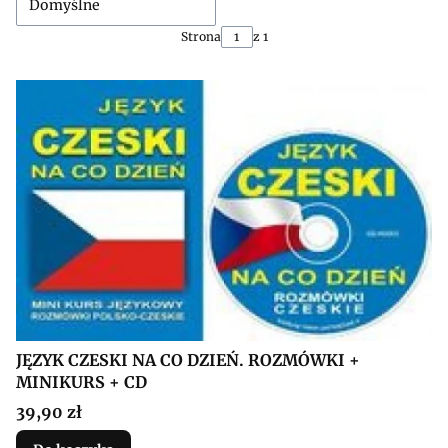
Domyślne
Strona
z 1
JĘZYK CZESKI NA CO DZIEŃ. ROZMÓWKI +
MINIKURS + CD
Cena
39,90 zł