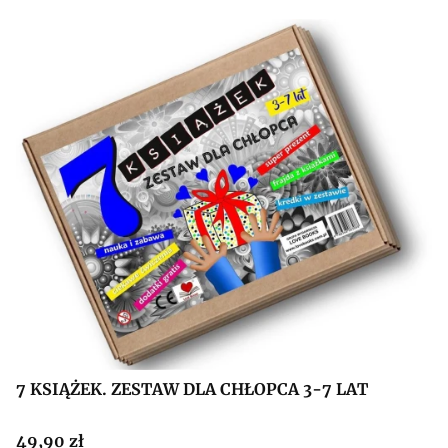
7 KSIĄŻEK. ZESTAW DLA CHŁOPCA 3-7 LAT
Cena
49,90 zł