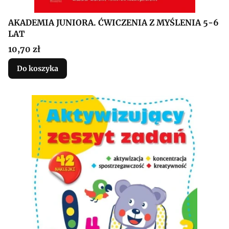
AKADEMIA JUNIORA. ĆWICZENIA Z MYŚLENIA 5-6
LAT
Cena
10,70 zł
Do koszyka