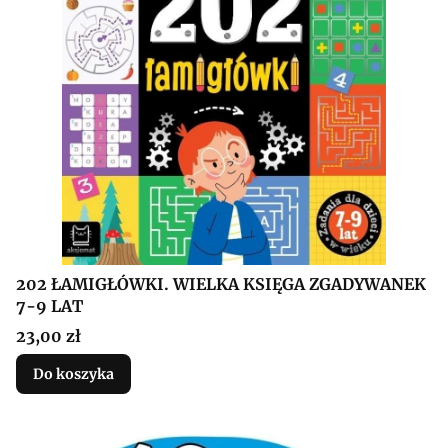
202 ŁAMIGŁÓWKI. WIELKA KSIĘGA ZGADYWANEK
7-9 LAT
Cena
23,00 zł
Do koszyka