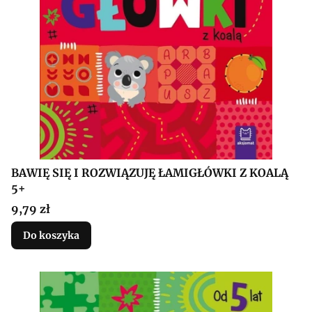
BAWIĘ SIĘ I ROZWIĄZUJĘ ŁAMIGŁÓWKI Z KOALĄ
5+
Cena
9,79 zł
Do koszyka