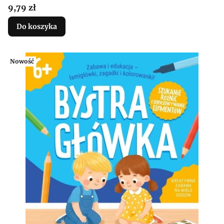
Cena
9,79 zł
Do koszyka
Nowość