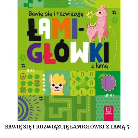
BAWIĘ SIĘ I ROZWIĄZUJĘ ŁAMIGŁÓWKI Z LAMĄ 5+