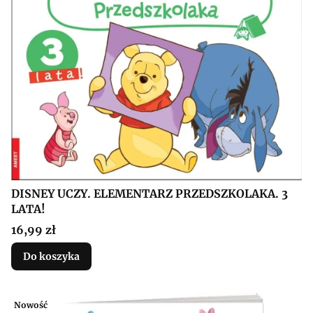
DISNEY UCZY. ELEMENTARZ PRZEDSZKOLAKA. 3
LATA!
Cena
16,99 zł
Do koszyka
Nowość