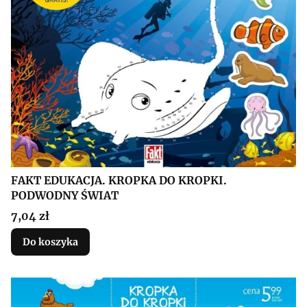
FAKT EDUKACJA. KROPKA DO KROPKI.
PODWODNY ŚWIAT
Cena
7,04 zł
Do koszyka