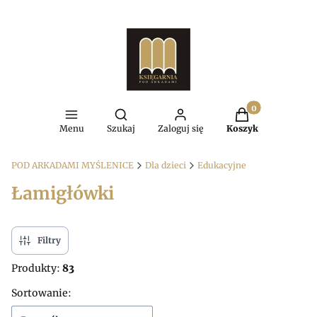
Produkty w kosz
Otwórz wyszukiwarkę
Menu
Szukaj
Zaloguj się
Koszyk
POD ARKADAMI MYŚLENICE
Dla dzieci
Edukacyjne
Łamigłówki
Filtry
Produkty:
83
Lista produktów
Sortowanie: