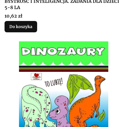
BYSTROŚĆ I INTELIGENCJA. ZADANIA DLA DZIECI
5-8 LA
Cena
10,62 zł
Do koszyka