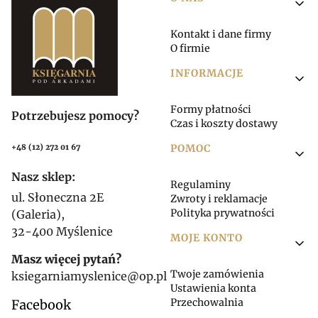
Linki w stopce
Kontakt i dane firmy
O firmie
INFORMACJE
Formy płatności
Potrzebujesz pomocy?
Czas i koszty dostawy
POMOC
+48 (12) 272 01 67
Nasz sklep:
Regulaminy
ul. Słoneczna 2E
Zwroty i reklamacje
Polityka prywatności
(Galeria),
32-400 Myślenice
MOJE KONTO
Masz więcej pytań?
Twoje zamówienia
ksiegarniamyslenice@op.pl
Ustawienia konta
Przechowalnia
Facebook