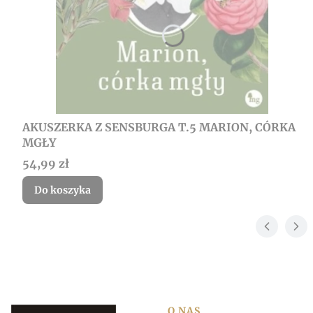
AKUSZERKA Z SENSBURGA T.5 MARION, CÓRKA
MGŁY
Cena
54,99 zł
Do koszyka
O NAS