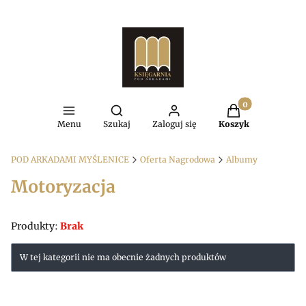
Produkty w kosz
Otwórz wyszukiwarkę
Menu
Szukaj
Zaloguj się
Koszyk
POD ARKADAMI MYŚLENICE
Oferta Nagrodowa
Albumy
Motoryzacja
Produkty:
Brak
Lista produktów
W tej kategorii nie ma obecnie żadnych produktów