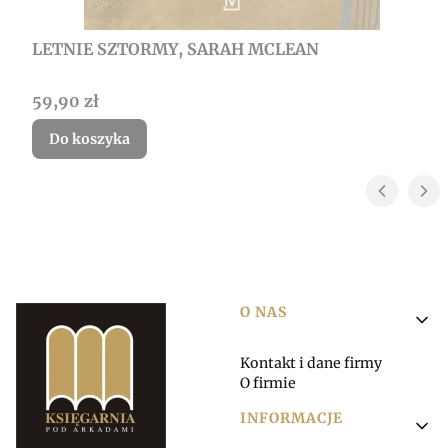
LETNIE SZTORMY, SARAH MCLEAN
Cena
59,90 zł
Do koszyka
Linki w stopce
O NAS
Kontakt i dane firmy
O firmie
INFORMACJE