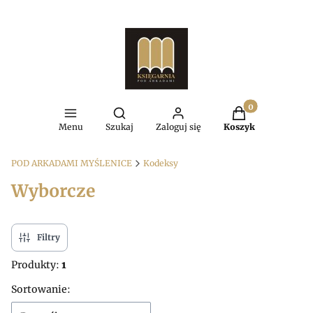
Produkty w kosz
Otwórz wyszukiwarkę
Menu
Szukaj
Zaloguj się
Koszyk
POD ARKADAMI MYŚLENICE
Kodeksy
Wyborcze
Filtry
Produkty:
1
Lista produktów
Sortowanie: