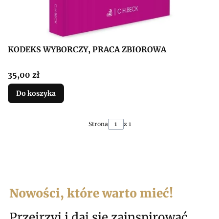
KODEKS WYBORCZY, PRACA ZBIOROWA
Cena
35,00 zł
Do koszyka
Strona
z 1
Nowości, które warto mieć!
Przejrzyj i daj się zainspirować.