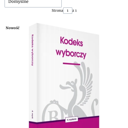
Domyślne
Strona
z 1
Nowość