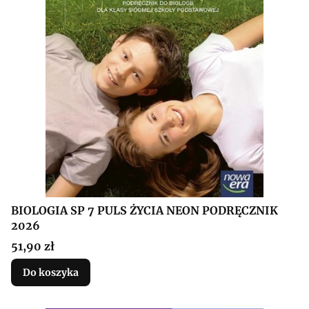
BIOLOGIA SP 7 PULS ŻYCIA NEON PODRĘCZNIK
2026
Cena
51,90 zł
Do koszyka