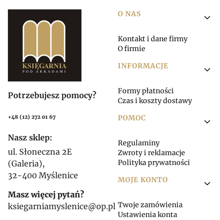
Linki w stopce
O NAS
Kontakt i dane firmy
O firmie
INFORMACJE
Formy płatności
Potrzebujesz pomocy?
Czas i koszty dostawy
POMOC
+48 (12) 272 01 67
Nasz sklep:
Regulaminy
ul. Słoneczna 2E
Zwroty i reklamacje
Polityka prywatności
(Galeria),
32-400 Myślenice
MOJE KONTO
Masz więcej pytań?
Twoje zamówienia
ksiegarniamyslenice@op.pl
Ustawienia konta