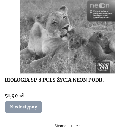
BIOLOGIA SP 8 PULS ŻYCIA NEON PODR.
Cena
51,90 zł
Niedostępny
Strona
z 1