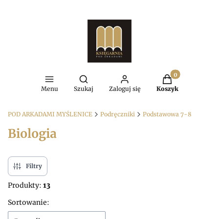
Produkty w kosz
Otwórz wyszukiwarkę
Menu
Szukaj
Zaloguj się
Koszyk
POD ARKADAMI MYŚLENICE
Podręczniki
Podstawowa 7-8
Biologia
Filtry
Produkty:
13
Lista produktów
Sortowanie: