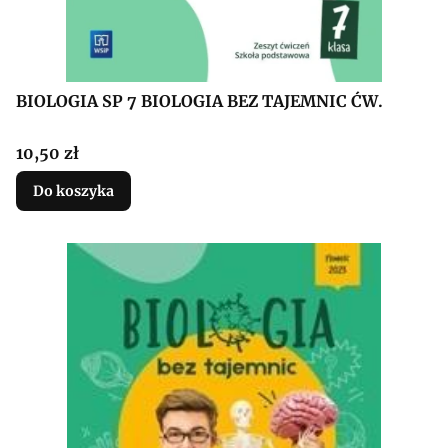
BIOLOGIA SP 7 BIOLOGIA BEZ TAJEMNIC ĆW.
Cena
10,50 zł
Do koszyka