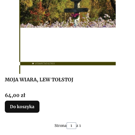
MOJA WIARA, LEW TOŁSTOJ
Cena
64,00 zł
Do koszyka
Strona
z 1