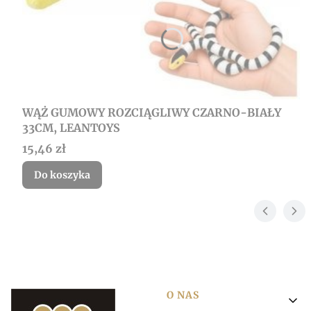
WĄŻ GUMOWY ROZCIĄGLIWY CZARNO-BIAŁY
33CM, LEANTOYS
Cena
15,46 zł
Do koszyka
Linki w stopce
O NAS