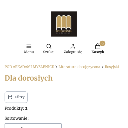
Produkty w kosz
Otwórz wyszukiwarkę
Menu
Szukaj
Zaloguj się
Koszyk
POD ARKADAMI MYŚLENICE
Literatura obcojęzyczna
Rosyjski
Dla dorosłych
Filtry
Produkty:
2
Lista produktów
Sortowanie: