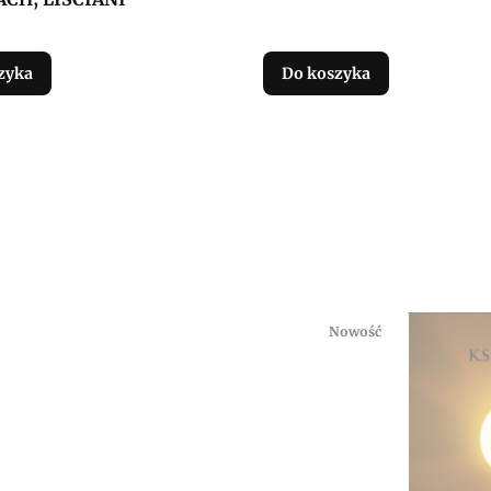
zyka
Do koszyka
Nowość