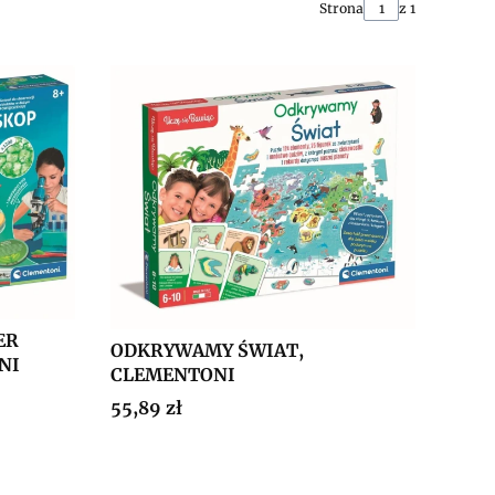
Strona
z 1
ER
ODKRYWAMY ŚWIAT,
NI
CLEMENTONI
Cena
55,89 zł