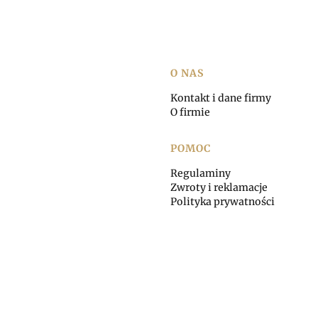
Linki w stopce
O NAS
Kontakt i dane firmy
O firmie
POMOC
Regulaminy
Zwroty i reklamacje
Polityka prywatności