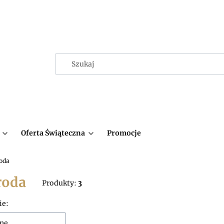
Oferta Świąteczna
Promocje
oda
roda
Produkty:
3
 produktów
ie:
ne