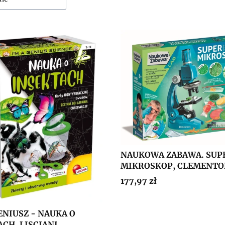
NAUKOWA ZABAWA. SUP
MIKROSKOP, CLEMENTO
Cena
177,97 zł
ENIUSZ - NAUKA O
CH, LISCIANI