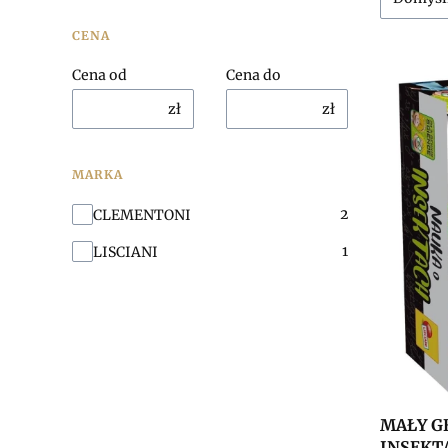
CENA
Cena od
Cena do
zł
zł
MARKA
Marka
2
CLEMENTONI
1
LISCIANI
MAŁY G
INSEKTA