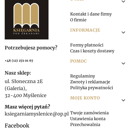
Linki w stopce
Kontakt i dane firmy
O firmie
INFORMACJE
Formy płatności
Potrzebujesz pomocy?
Czas i koszty dostawy
POMOC
+48 (12) 272 01 67
Nasz sklep:
Regulaminy
ul. Słoneczna 2E
Zwroty i reklamacje
Polityka prywatności
(Galeria),
32-400 Myślenice
MOJE KONTO
Masz więcej pytań?
Twoje zamówienia
ksiegarniamyslenice@op.pl
Ustawienia konta
Przechowalnia
Facebook