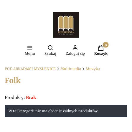
Produkty w kosz
Otwórz wyszukiwarkę
Menu
Szukaj
Zaloguj się
Koszyk
POD ARKADAMI MYŚLENICE
Multimedia
Muzyka
Folk
Produkty:
Brak
Lista produktów
W tej kategorii nie ma obecnie żadnych produktów