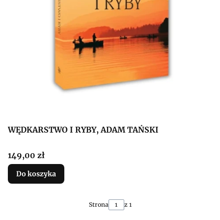
WĘDKARSTWO I RYBY, ADAM TAŃSKI
Cena
149,00 zł
Do koszyka
Strona
z 1