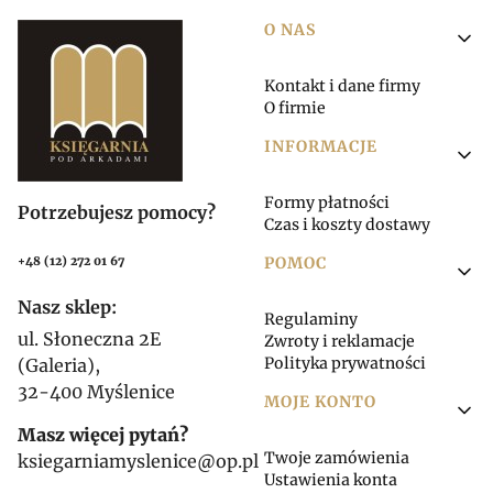
Linki w stopce
O NAS
Kontakt i dane firmy
O firmie
INFORMACJE
Formy płatności
Potrzebujesz pomocy?
Czas i koszty dostawy
POMOC
+48 (12) 272 01 67
Nasz sklep:
Regulaminy
ul. Słoneczna 2E
Zwroty i reklamacje
Polityka prywatności
(Galeria),
32-400 Myślenice
MOJE KONTO
Masz więcej pytań?
Twoje zamówienia
ksiegarniamyslenice@op.pl
Ustawienia konta