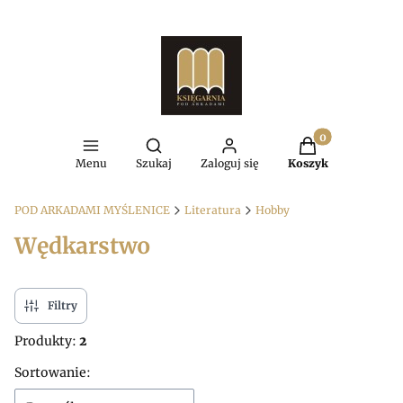
Produkty w kosz
Otwórz wyszukiwarkę
Menu
Szukaj
Zaloguj się
Koszyk
POD ARKADAMI MYŚLENICE
Literatura
Hobby
Wędkarstwo
Filtry
Produkty:
2
Lista produktów
Sortowanie: