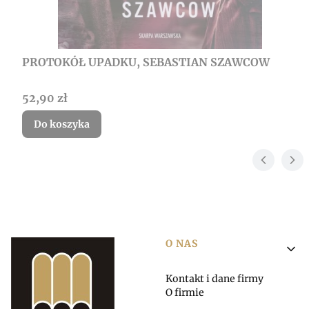
PROTOKÓŁ UPADKU, SEBASTIAN SZAWCOW
Cena
52,90 zł
Do koszyka
Linki w stopce
O NAS
Kontakt i dane firmy
O firmie