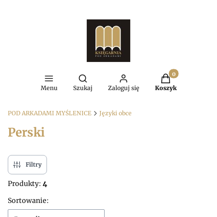
Produkty w kosz
Otwórz wyszukiwarkę
Menu
Szukaj
Zaloguj się
Koszyk
POD ARKADAMI MYŚLENICE
Języki obce
Perski
Filtry
Produkty:
4
Lista produktów
Sortowanie: