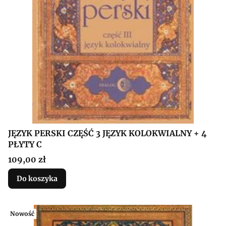
JĘZYK PERSKI CZĘŚĆ 3 JĘZYK KOLOKWIALNY + 4
PŁYTY C
Cena
109,00 zł
Do koszyka
Nowość