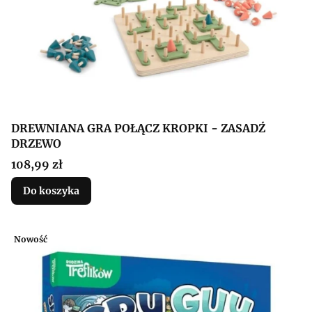
DREWNIANA GRA POŁĄCZ KROPKI - ZASADŹ
DRZEWO
Cena
108,99 zł
Do koszyka
Nowość