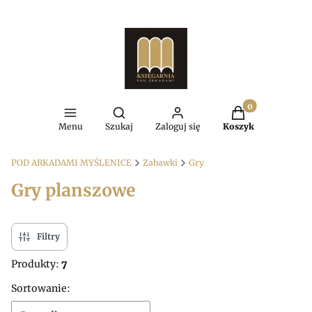
Produkty w kosz
Otwórz wyszukiwarkę
Menu
Szukaj
Zaloguj się
Koszyk
POD ARKADAMI MYŚLENICE
Zabawki
Gry
Gry planszowe
Filtry
Produkty:
7
Lista produktów
Sortowanie: