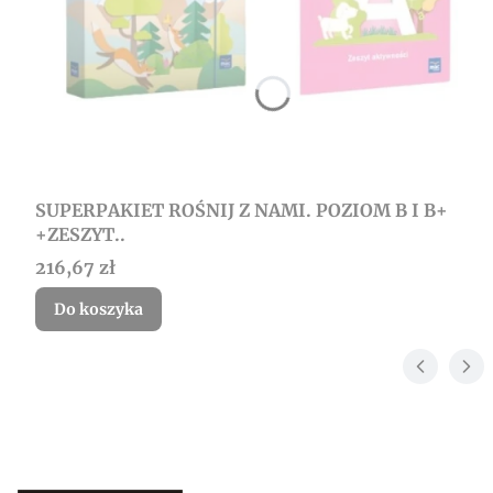
SUPERPAKIET ROŚNIJ Z NAMI. POZIOM B I B+
+ZESZYT..
Cena
216,67 zł
Do koszyka