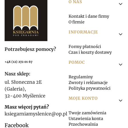
Linki w stopce
O NAS
Kontakt i dane firmy
O firmie
INFORMACJE
Formy płatności
Potrzebujesz pomocy?
Czas i koszty dostawy
POMOC
+48 (12) 272 01 67
Nasz sklep:
Regulaminy
ul. Słoneczna 2E
Zwroty i reklamacje
Polityka prywatności
(Galeria),
32-400 Myślenice
MOJE KONTO
Masz więcej pytań?
Twoje zamówienia
ksiegarniamyslenice@op.pl
Ustawienia konta
Przechowalnia
Facebook