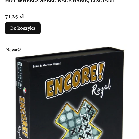
HOT WHEELS SPEED RACE GAME, LISCIANI
Cena
71,25 zł
Do koszyka
Nowość