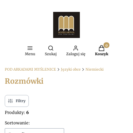
Produkty w kosz
Otwórz wyszukiwarkę
Menu
Szukaj
Zaloguj się
Koszyk
POD ARKADAMI MYŚLENICE
Języki obce
Niemiecki
Rozmówki
Filtry
Produkty:
6
Lista produktów
Sortowanie: