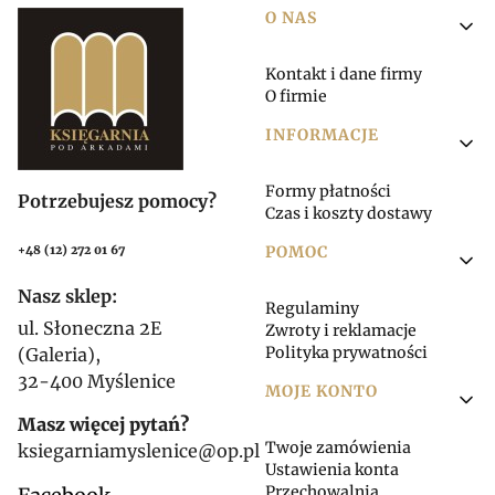
Linki w stopce
O NAS
Kontakt i dane firmy
O firmie
INFORMACJE
Formy płatności
Potrzebujesz pomocy?
Czas i koszty dostawy
POMOC
+48 (12) 272 01 67
Nasz sklep:
Regulaminy
ul. Słoneczna 2E
Zwroty i reklamacje
Polityka prywatności
(Galeria),
32-400 Myślenice
MOJE KONTO
Masz więcej pytań?
Twoje zamówienia
ksiegarniamyslenice@op.pl
Ustawienia konta
Przechowalnia