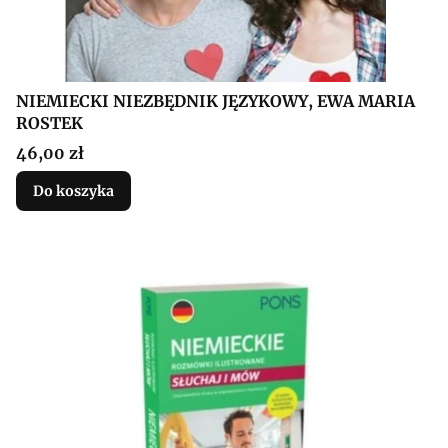
NIEMIECKI NIEZBĘDNIK JĘZYKOWY, EWA MARIA
ROSTEK
Cena
46,00 zł
Do koszyka