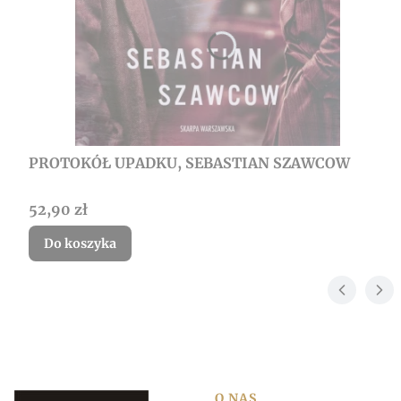
PROTOKÓŁ UPADKU, SEBASTIAN SZAWCOW
Cena
52,90 zł
Do koszyka
O NAS