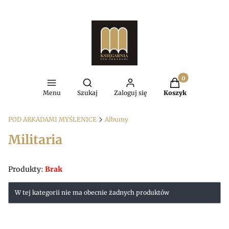
Produkty w kosz
Otwórz wyszukiwarkę
Menu
Szukaj
Zaloguj się
Koszyk
POD ARKADAMI MYŚLENICE
Albumy
Militaria
Produkty:
Brak
Lista produktów
W tej kategorii nie ma obecnie żadnych produktów