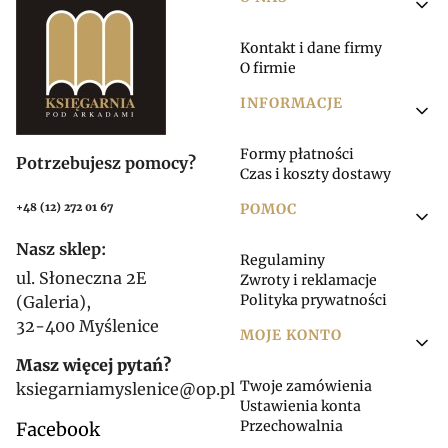
Linki w stopce
Kontakt i dane firmy
O firmie
INFORMACJE
Formy płatności
Potrzebujesz pomocy?
Czas i koszty dostawy
POMOC
+48 (12) 272 01 67
Nasz sklep:
Regulaminy
ul. Słoneczna 2E
Zwroty i reklamacje
Polityka prywatności
(Galeria),
32-400 Myślenice
MOJE KONTO
Masz więcej pytań?
Twoje zamówienia
ksiegarniamyslenice@op.pl
Ustawienia konta
Przechowalnia
Facebook