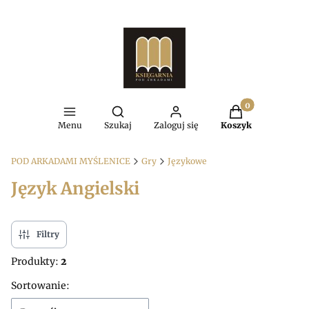
Produkty w kosz
Otwórz wyszukiwarkę
Menu
Szukaj
Zaloguj się
Koszyk
POD ARKADAMI MYŚLENICE
Gry
Językowe
Język Angielski
Filtry
Produkty:
2
Lista produktów
Sortowanie: