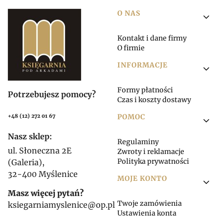
Linki w stopce
O NAS
Kontakt i dane firmy
O firmie
INFORMACJE
Formy płatności
Potrzebujesz pomocy?
Czas i koszty dostawy
POMOC
+48 (12) 272 01 67
Nasz sklep:
Regulaminy
ul. Słoneczna 2E
Zwroty i reklamacje
Polityka prywatności
(Galeria),
32-400 Myślenice
MOJE KONTO
Masz więcej pytań?
Twoje zamówienia
ksiegarniamyslenice@op.pl
Ustawienia konta