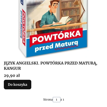
JĘZYK ANGIELSKI. POWTÓRKA PRZED MATURĄ,
KANGUR
Cena
29,90 zł
Do koszyka
Strona
z 1