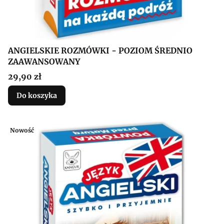
ANGIELSKIE ROZMÓWKI - POZIOM ŚREDNIO
ZAAWANSOWANY
Cena
29,90 zł
Do koszyka
Nowość