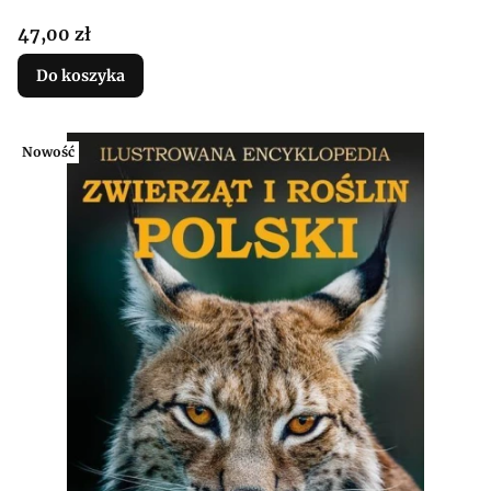
Cena
47,00 zł
Do koszyka
Nowość