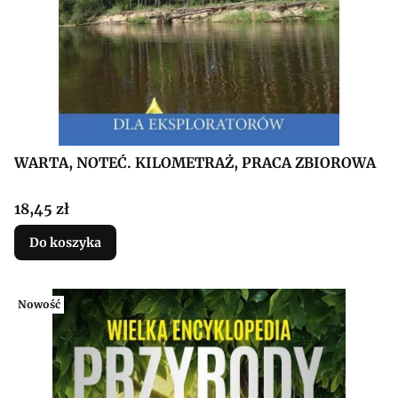
WARTA, NOTEĆ. KILOMETRAŻ, PRACA ZBIOROWA
Cena
18,45 zł
Do koszyka
Nowość