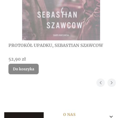
PROTOKÓŁ UPADKU, SEBASTIAN SZAWCOW
Cena
52,90 zł
Do koszyka
Linki w stopce
O NAS