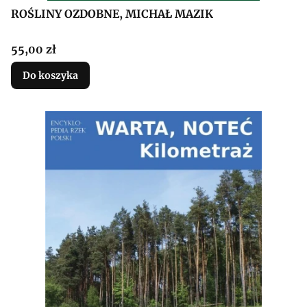
ROŚLINY OZDOBNE, MICHAŁ MAZIK
Cena
55,00 zł
Do koszyka