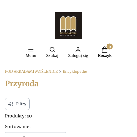
Produkty w kosz
Otwórz wyszukiwarkę
Menu
Szukaj
Zaloguj się
Koszyk
POD ARKADAMI MYŚLENICE
Encyklopedie
Przyroda
Filtry
Produkty:
10
Lista produktów
Sortowanie: