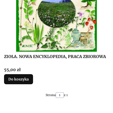
ZIOŁA. NOWA ENCYKLOPEDIA, PRACA ZBIOROWA
Cena
55,00 zł
Do koszyka
Strona
z 1