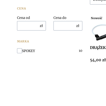
CENA
Cena od
Cena do
Nowość
zł
zł
MARKA
DRĄŻEK
Marka
10
SPOKEY
Cena
54,00 zł