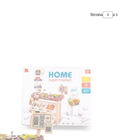
Strona
z 1