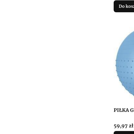
Do kos
PIŁKA 
Cena
59,97 zł