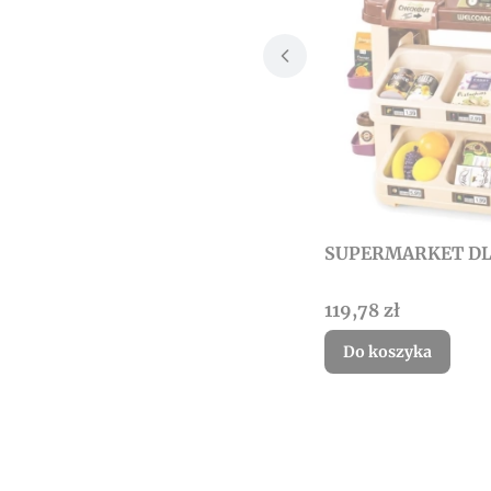
SUPERMARKET DLA
Cena
119,78 zł
Do koszyka