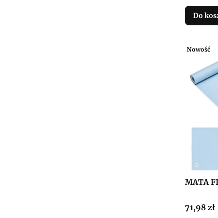
Do kos
Nowość
MATA F
Cena
71,98 zł