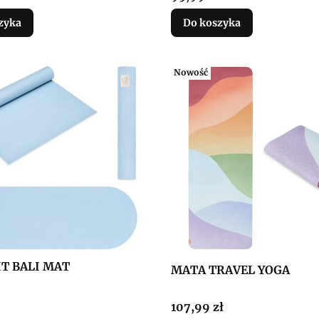
zyka
Do koszyka
Nowość
IT BALI MAT
MATA TRAVEL YOGA
Cena
107,99 zł