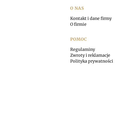
Linki w stopce
O NAS
Kontakt i dane firmy
O firmie
POMOC
Regulaminy
Zwroty i reklamacje
Polityka prywatności