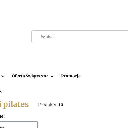
Oferta Świąteczna
Promocje
es
i pilates
Produkty:
10
 produktów
ie:
ne