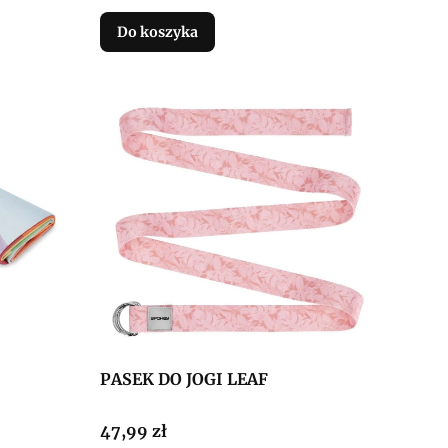
Do koszyka
PASEK DO JOGI LEAF
Cena
47,99 zł