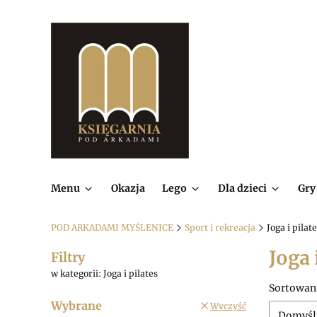
Menu
Okazja
Lego
Dla dzieci
Gry
POD ARKADAMI MYŚLENICE
Sport i rekreacja
Joga i pilat
Joga 
Filtry
w kategorii: Joga i pilates
Lista
Sortowan
Wybrane
Wyczyść
Domyśl