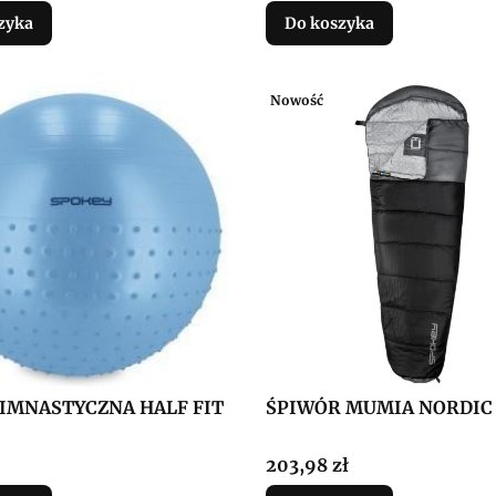
zyka
Do koszyka
Nowość
GIMNASTYCZNA HALF FIT
ŚPIWÓR MUMIA NORDIC
Cena
203,98 zł