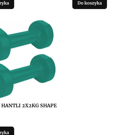
zyka
Do koszyka
 HANTLI 2X2KG SHAPE
zyka