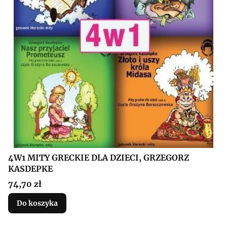
4W1 MITY GRECKIE DLA DZIECI, GRZEGORZ
KASDEPKE
Cena
74,70 zł
Do koszyka