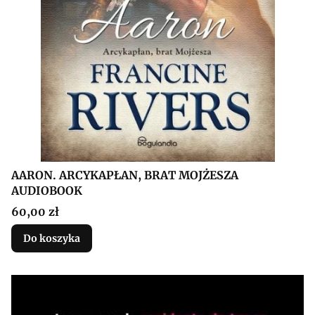
AARON. ARCYKAPŁAN, BRAT MOJŻESZA
AUDIOBOOK
Cena
60,00 zł
Do koszyka