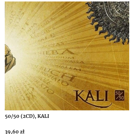
50/50 (2CD), KALI
Cena
39,60 zł