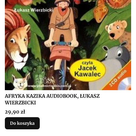
AFRYKA KAZIKA AUDIOBOOK, ŁUKASZ
WIERZBICKI
Cena
29,90 zł
Do koszyka