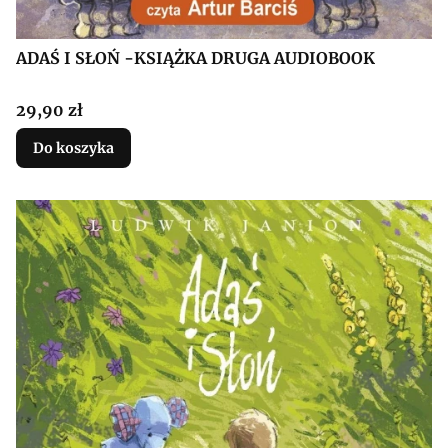
ADAŚ I SŁOŃ -KSIĄŻKA DRUGA AUDIOBOOK
Cena
29,90 zł
Do koszyka