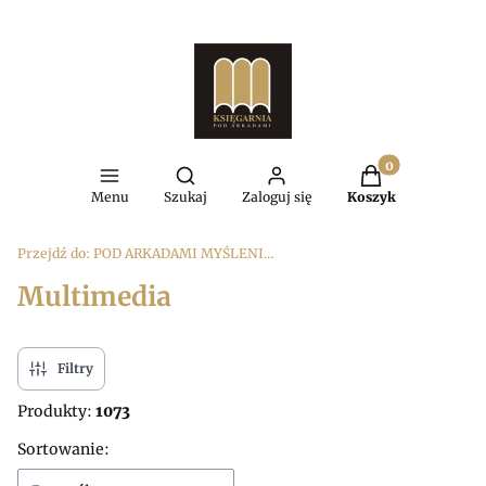
Produkty w kosz
Otwórz wyszukiwarkę
Menu
Szukaj
Zaloguj się
Koszyk
Przejdź do:
POD ARKADAMI MYŚLENICE
Multimedia
Filtry
Produkty:
1073
Lista produktów
Sortowanie: