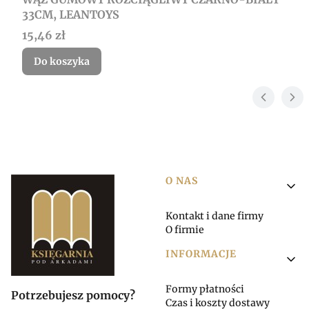
33CM, LEANTOYS
Cena
15,46 zł
Do koszyka
Linki w stopce
O NAS
Kontakt i dane firmy
O firmie
INFORMACJE
Formy płatności
Potrzebujesz pomocy?
Czas i koszty dostawy