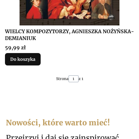
WIELCY KOMPOZYTORZY, AGNIESZKA NOŻYŃSKA-
DEMIANIUK
Cena
59,99 zł
Do koszyka
Strona
z 1
Nowości, które warto mieć!
Przejrzyj i daj się zainspirować.