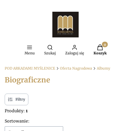
Produkty w kosz
Otwórz wyszukiwarkę
Menu
Szukaj
Zaloguj się
Koszyk
POD ARKADAMI MYŚLENICE
Oferta Nagrodowa
Albumy
Biograficzne
Filtry
Produkty:
1
Lista produktów
Sortowanie: