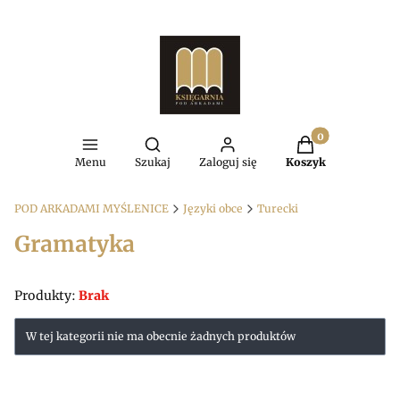
Produkty w kosz
Otwórz wyszukiwarkę
Menu
Szukaj
Zaloguj się
Koszyk
POD ARKADAMI MYŚLENICE
Języki obce
Turecki
Gramatyka
Produkty:
Brak
Lista produktów
W tej kategorii nie ma obecnie żadnych produktów