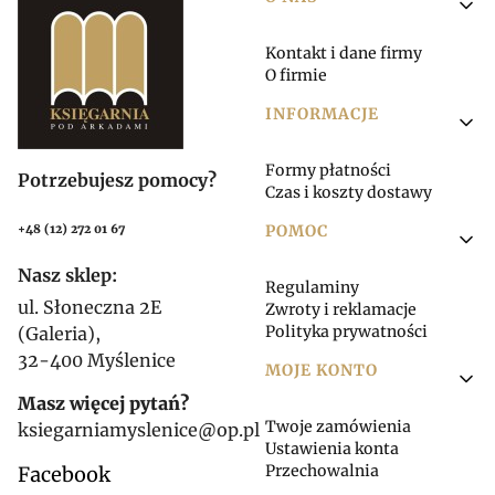
Linki w stopce
Kontakt i dane firmy
O firmie
INFORMACJE
Formy płatności
Potrzebujesz pomocy?
Czas i koszty dostawy
POMOC
+48 (12) 272 01 67
Nasz sklep:
Regulaminy
ul. Słoneczna 2E
Zwroty i reklamacje
Polityka prywatności
(Galeria),
32-400 Myślenice
MOJE KONTO
Masz więcej pytań?
Twoje zamówienia
ksiegarniamyslenice@op.pl
Ustawienia konta
Przechowalnia
Facebook