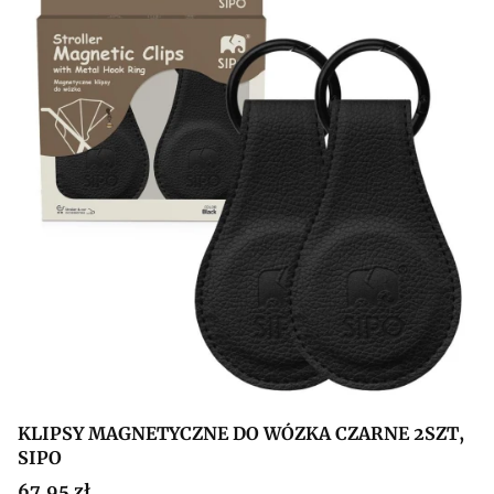
KLIPSY MAGNETYCZNE DO WÓZKA CZARNE 2SZT,
SIPO
Cena
67,95 zł