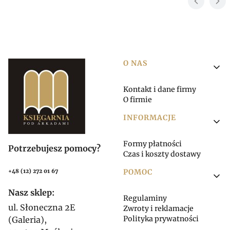
Linki w stopce
O NAS
Kontakt i dane firmy
O firmie
INFORMACJE
Formy płatności
Potrzebujesz pomocy?
Czas i koszty dostawy
POMOC
+48 (12) 272 01 67
Nasz sklep:
Regulaminy
ul. Słoneczna 2E
Zwroty i reklamacje
Polityka prywatności
(Galeria),