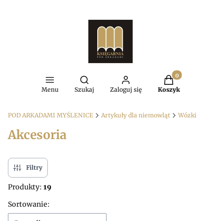
Produkty w kosz
Otwórz wyszukiwarkę
Menu
Szukaj
Zaloguj się
Koszyk
POD ARKADAMI MYŚLENICE
Artykuły dla niemowląt
Wózki
Akcesoria
Filtry
Produkty:
19
Lista produktów
Sortowanie: