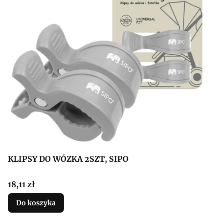
KLIPSY DO WÓZKA 2SZT, SIPO
Cena
18,11 zł
Do koszyka