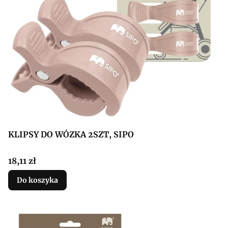
KLIPSY DO WÓZKA 2SZT, SIPO
Cena
18,11 zł
Do koszyka