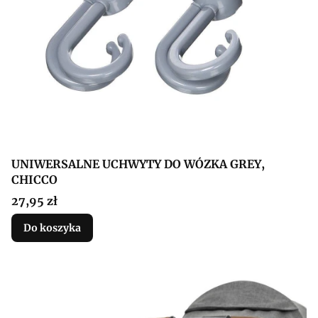
UNIWERSALNE UCHWYTY DO WÓZKA GREY,
CHICCO
Cena
27,95 zł
Do koszyka