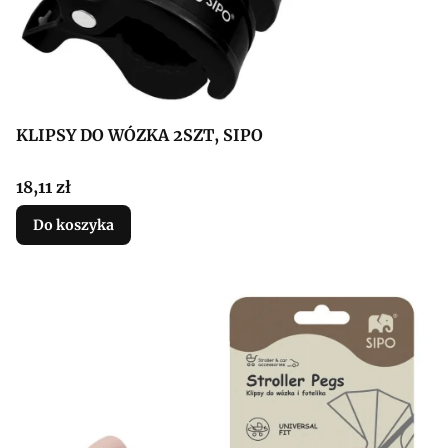
KLIPSY DO WÓZKA 2SZT, SIPO
Cena
18,11 zł
Do koszyka