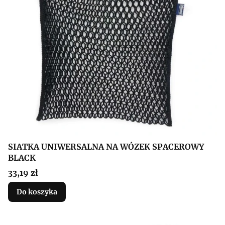
SIATKA UNIWERSALNA NA WÓZEK SPACEROWY
BLACK
Cena
33,19 zł
Do koszyka