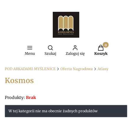
Produkty w kosz
Otwórz wyszukiwarkę
Menu
Szukaj
Zaloguj się
Koszyk
POD ARKADAMI MYŚLENICE
Oferta Nagrodowa
Atlasy
Kosmos
Produkty:
Brak
Lista produktów
W tej kategorii nie ma obecnie żadnych produktów