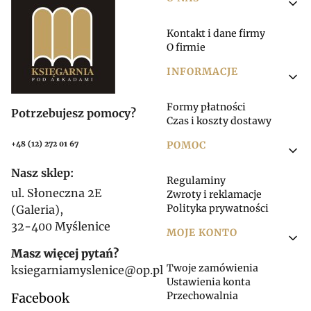
Linki w stopce
Kontakt i dane firmy
O firmie
INFORMACJE
Formy płatności
Potrzebujesz pomocy?
Czas i koszty dostawy
POMOC
+48 (12) 272 01 67
Nasz sklep:
Regulaminy
ul. Słoneczna 2E
Zwroty i reklamacje
Polityka prywatności
(Galeria),
32-400 Myślenice
MOJE KONTO
Masz więcej pytań?
Twoje zamówienia
ksiegarniamyslenice@op.pl
Ustawienia konta
Przechowalnia
Facebook