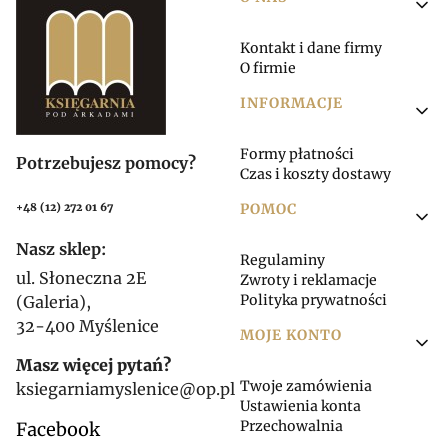
Linki w stopce
Kontakt i dane firmy
O firmie
INFORMACJE
Formy płatności
Potrzebujesz pomocy?
Czas i koszty dostawy
POMOC
+48 (12) 272 01 67
Nasz sklep:
Regulaminy
ul. Słoneczna 2E
Zwroty i reklamacje
Polityka prywatności
(Galeria),
32-400 Myślenice
MOJE KONTO
Masz więcej pytań?
Twoje zamówienia
ksiegarniamyslenice@op.pl
Ustawienia konta
Przechowalnia
Facebook