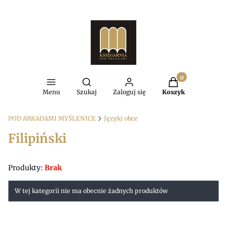
Produkty w kosz
Otwórz wyszukiwarkę
Menu
Szukaj
Zaloguj się
Koszyk
POD ARKADAMI MYŚLENICE
Języki obce
Filipiński
Produkty:
Brak
Lista produktów
W tej kategorii nie ma obecnie żadnych produktów