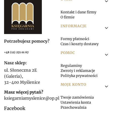
Linki w stopce
Kontakt i dane firmy
O firmie
INFORMACJE
Formy płatności
Potrzebujesz pomocy?
Czas i koszty dostawy
POMOC
+48 (12) 272 01 67
Nasz sklep:
Regulaminy
ul. Słoneczna 2E
Zwroty i reklamacje
Polityka prywatności
(Galeria),
32-400 Myślenice
MOJE KONTO
Masz więcej pytań?
Twoje zamówienia
ksiegarniamyslenice@op.pl
Ustawienia konta
Przechowalnia
Facebook