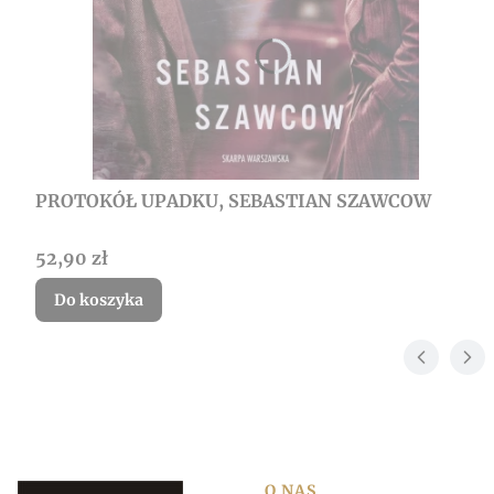
PROTOKÓŁ UPADKU, SEBASTIAN SZAWCOW
Cena
52,90 zł
Do koszyka
O NAS