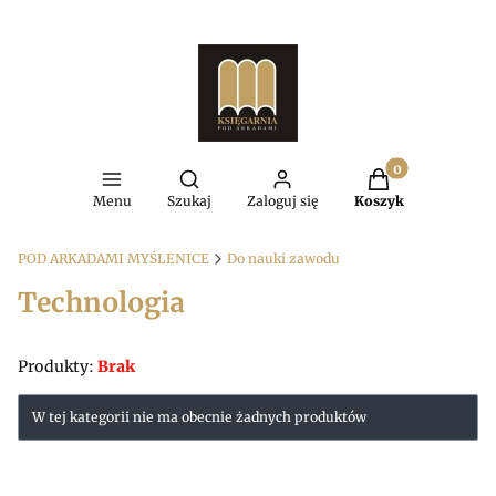
Produkty w kosz
Otwórz wyszukiwarkę
Menu
Szukaj
Zaloguj się
Koszyk
POD ARKADAMI MYŚLENICE
Do nauki zawodu
Technologia
Produkty:
Brak
Lista produktów
W tej kategorii nie ma obecnie żadnych produktów