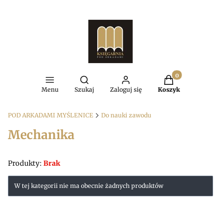
Produkty w kosz
Otwórz wyszukiwarkę
Menu
Szukaj
Zaloguj się
Koszyk
POD ARKADAMI MYŚLENICE
Do nauki zawodu
Mechanika
Produkty:
Brak
Lista produktów
W tej kategorii nie ma obecnie żadnych produktów