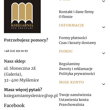
Linki w stopce
Kontakt i dane firmy
O firmie
INFORMACJE
Formy płatności
Potrzebujesz pomocy?
Czas i koszty dostawy
POMOC
+48 (12) 272 01 67
Nasz sklep:
Regulaminy
ul. Słoneczna 2E
Zwroty i reklamacje
Polityka prywatności
(Galeria),
32-400 Myślenice
MOJE KONTO
Masz więcej pytań?
Twoje zamówienia
ksiegarniamyslenice@op.pl
Ustawienia konta
Przechowalnia
Facebook