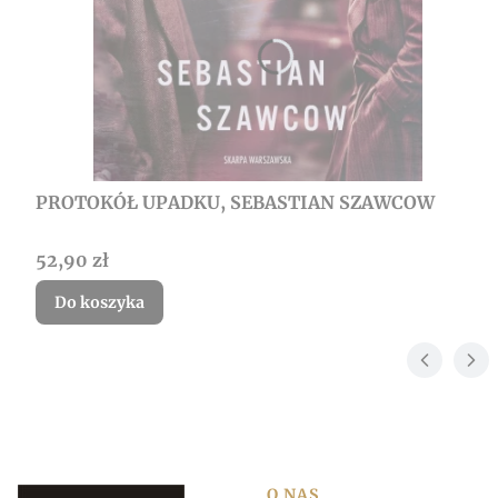
PROTOKÓŁ UPADKU, SEBASTIAN SZAWCOW
Cena
52,90 zł
Do koszyka
O NAS