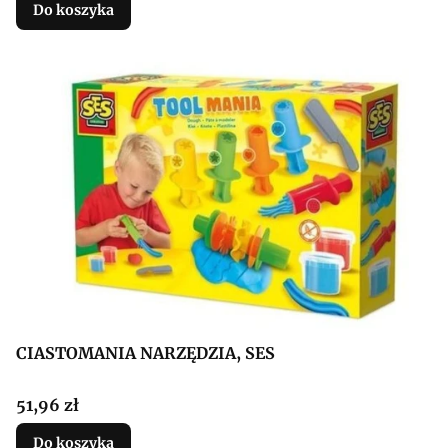
Do koszyka
CIASTOMANIA NARZĘDZIA, SES
Cena
51,96 zł
Do koszyka