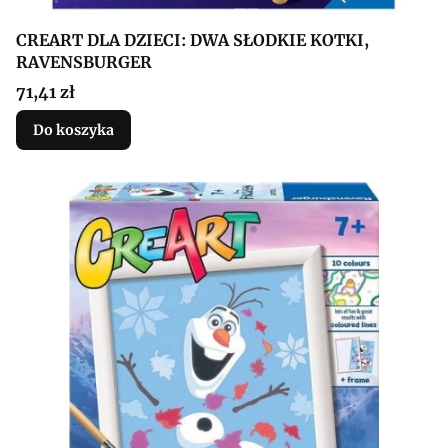
CREART DLA DZIECI: DWA SŁODKIE KOTKI,
RAVENSBURGER
Cena
71,41 zł
Do koszyka