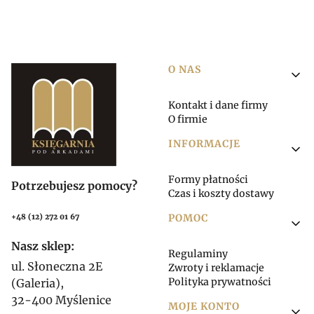
Linki w stopce
O NAS
Kontakt i dane firmy
O firmie
INFORMACJE
Formy płatności
Potrzebujesz pomocy?
Czas i koszty dostawy
POMOC
+48 (12) 272 01 67
Nasz sklep:
Regulaminy
ul. Słoneczna 2E
Zwroty i reklamacje
Polityka prywatności
(Galeria),
32-400 Myślenice
MOJE KONTO