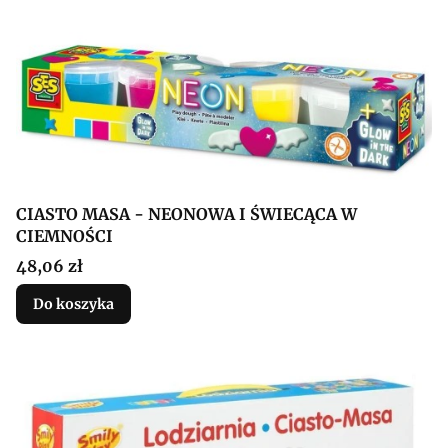
CIASTO MASA - NEONOWA I ŚWIECĄCA W
CIEMNOŚCI
Cena
48,06 zł
Do koszyka