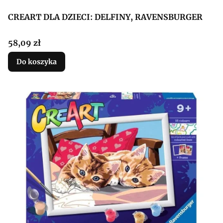
CREART DLA DZIECI: DELFINY, RAVENSBURGER
Cena
58,09 zł
Do koszyka