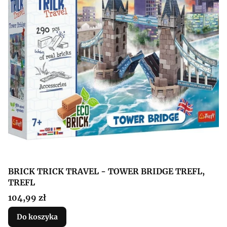
BRICK TRICK TRAVEL - TOWER BRIDGE TREFL,
TREFL
Cena
104,99 zł
Do koszyka