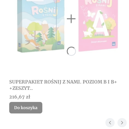
SUPERPAKIET ROŚNIJ Z NAMI. POZIOM B I B+
+ZESZYT..
Cena
216,67 zł
Do koszyka