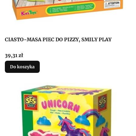
CIASTO-MASA PIEC DO PIZZY, SMILY PLAY
Cena
39,31 zł
Do koszyka