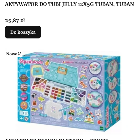
AKTYWATOR DO TUBI JELLY 12X5G TUBAN, TUBAN
Cena
25,87 zł
Do koszyka
Nowość