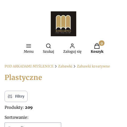
Produkty w kosz
Otwórz wyszukiwarkę
Menu
Szukaj
Zaloguj się
Koszyk
POD ARKADAMI MYŚLENICE
Zabawki
Zabawki kreatywne
Plastyczne
Filtry
Produkty:
209
Lista produktów
Sortowanie: