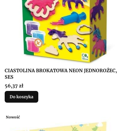
CIASTOLINA BROKATOWA NEON JEDNOROŻEC,
SES
Cena
56,37 zł
Do koszyka
Nowość